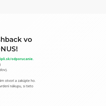
shback vo
ONUS!
pli.sk/odporucanie
.
)
dov).
m otvorí a zakúpte ho.
rdení nákupu, si tieto