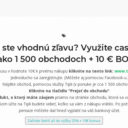
i ste vhodnú zľavu? Využite ca
 ako 1 500 obchodoch +
10 € B
nusu v hodnote 10€ k prvému nákupu
kliknite na tento link:
www.ti
Jednoducho sa zaregistrujte. (Môžete aj pomocou Facebook-u.
Nájdite obchod, pomocou služby Tipli (v ponuke je cca 1 500 obcho
Kliknite na tlačidlo "Prejsť do obchodu"
.
dukt, o ktorý máte záujem
priamo na stránke obchodu, ktorá sa vá
om účte na Tipli budete vidieť, koľko sa vám z nákupu vrátilo. Po potv
peniaze môžete dať hneď vyplatiť na váš bankový účet.
Začnite šetriť až do výšky 25% + 10€ bonus