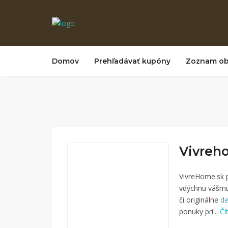
Domov
Prehľadávať kupóny
Zoznam o
Vivreh
VivreHome.sk p
vdýchnu vášmu
či originálne
de
ponuky pri...
Čí