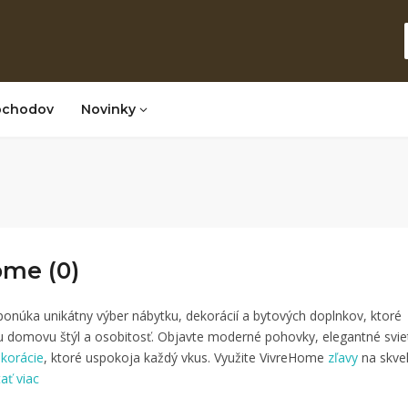
bchodov
Novinky
ome (0)
onúka unikátny výber nábytku, dekorácií a bytových doplnkov, ktoré
 domovu štýl a osobitosť. Objavte moderné pohovky, elegantné sviet
korácie
, ktoré uspokoja každý vkus. Využite VivreHome
zľavy
na skve
tať viac