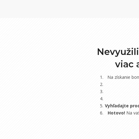
Nevyužil
viac
Na získanie bo
Vyhľadajte pro
Hotovo!
Na vaš