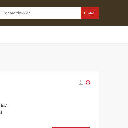
HĽADAŤ
idlá
lé