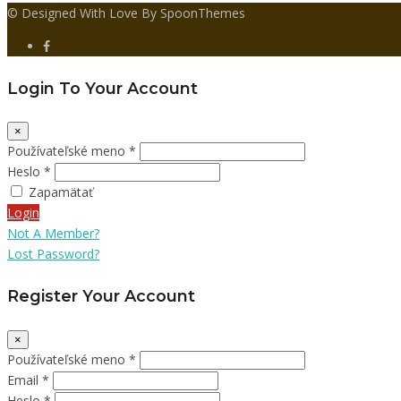
© Designed With Love By SpoonThemes
Login To Your Account
×
Používateľské meno *
Heslo *
Zapamätať
Login
Not A Member?
Lost Password?
Register Your Account
×
Používateľské meno *
Email *
Heslo *