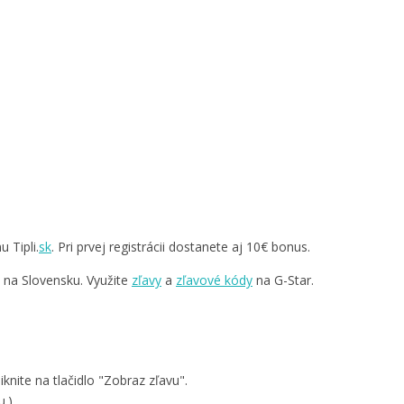
 Tipli.
sk
. Pri prvej registrácii dostanete aj 10€ bonus.
v na Slovensku. Využite
zľavy
a
zľavové kódy
na G-Star.
knite na tlačidlo "Zobraz zľavu".
u.)