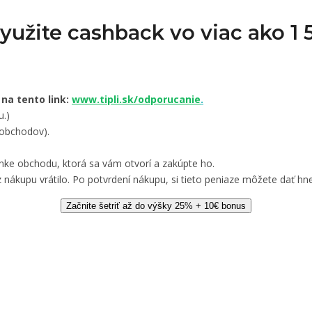
Využite cashback vo viac ako 
 na tento link:
www.tipli.sk/odporucanie
.
u.)
 obchodov).
nke obchodu, ktorá sa vám otvorí a zakúpte ho.
 nákupu vrátilo. Po potvrdení nákupu, si tieto peniaze môžete dať hne
Začnite šetriť až do výšky 25% + 10€ bonus