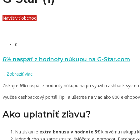
Navštíviť obchod
0
6% naspäť z hodnoty núkupu na G-Star.com
...
Zobraziť viac
Získajte 6% naspäť z hodnoty núkupu na pri využití cashback systému
Využite cashbackový portál Tipli a ušetrite na viac ako 800 e-shopo
Ako uplatniť zľavu?
Na získanie
extra bonusu v hodnote 5€
k prvému nákupu kli
Jednoducho sa zaregistrujte. (Môžete aj pomocou Facebook-