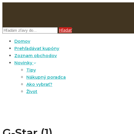
Hľadať
Domov
Prehľadávať kupóny
Zoznam obchodov
Novinky
Tipy
Nákupný poradca
Ako vybrať?
Život
G-Star (1)