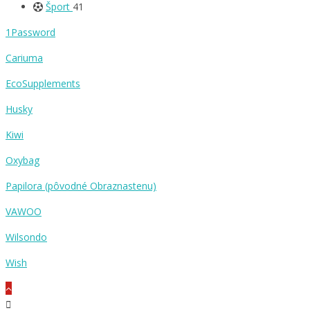
Šport
41
1Password
Cariuma
EcoSupplements
Husky
Kiwi
Oxybag
Papilora (pôvodné Obraznastenu)
VAWOO
Wilsondo
Wish