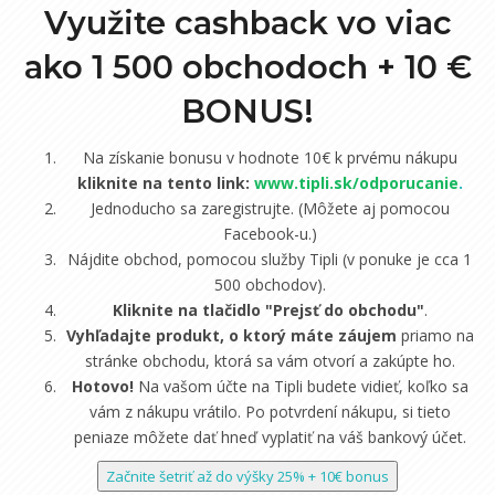
Využite cashback vo viac
ako 1 500 obchodoch +
10 €
BONUS!
Na získanie bonusu v hodnote 10€ k prvému nákupu
kliknite na tento link:
www.tipli.sk/odporucanie
.
Jednoducho sa zaregistrujte. (Môžete aj pomocou
Facebook-u.)
Nájdite obchod, pomocou služby Tipli (v ponuke je cca 1
500 obchodov).
Kliknite na tlačidlo "Prejsť do obchodu"
.
Vyhľadajte produkt, o ktorý máte záujem
priamo na
stránke obchodu, ktorá sa vám otvorí a zakúpte ho.
Hotovo!
Na vašom účte na Tipli budete vidieť, koľko sa
vám z nákupu vrátilo. Po potvrdení nákupu, si tieto
peniaze môžete dať hneď vyplatiť na váš bankový účet.
Začnite šetriť až do výšky 25% + 10€ bonus