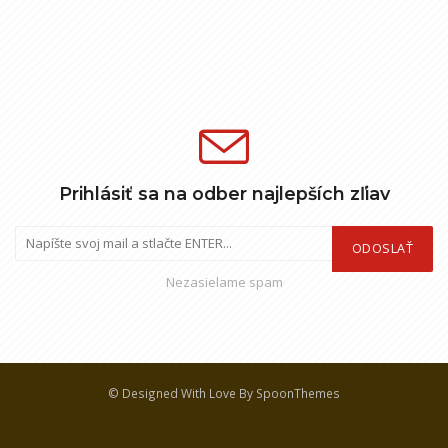
Prihlásiť sa na odber najlepších zľiav
ODOSLAŤ
Nezasielame spam
© Designed With Love By SpoonThemes