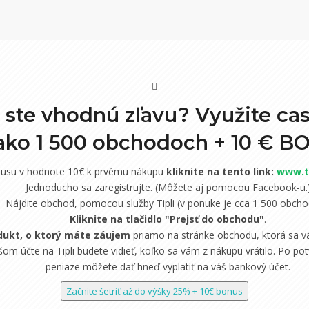
i ste vhodnú zľavu? Využite ca
 ako 1 500 obchodoch +
10 € B
nusu v hodnote 10€ k prvému nákupu
kliknite na tento link:
www.ti
Jednoducho sa zaregistrujte. (Môžete aj pomocou Facebook-u.
Nájdite obchod, pomocou služby Tipli (v ponuke je cca 1 500 obcho
Kliknite na tlačidlo "Prejsť do obchodu"
.
dukt, o ktorý máte záujem
priamo na stránke obchodu, ktorá sa vá
om účte na Tipli budete vidieť, koľko sa vám z nákupu vrátilo. Po potv
peniaze môžete dať hneď vyplatiť na váš bankový účet.
Začnite šetriť až do výšky 25% + 10€ bonus