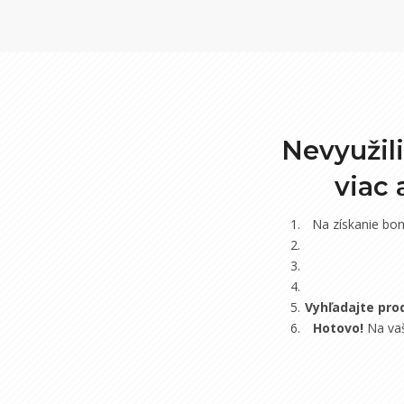
Nevyužil
viac
Na získanie bo
Vyhľadajte pro
Hotovo!
Na vaš