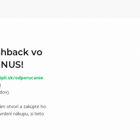
shback vo
ONUS!
pli.sk/odporucanie
.
)
dov).
m otvorí a zakúpte ho.
rdení nákupu, si tieto