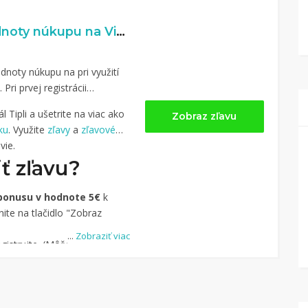
2,5% naspäť z hodnoty núkupu na Vitaminyprezdravie.sk
dnoty núkupu na pri využití
. Pri prvej registrácii
 Tipli a ušetrite na viac ako
Zobraz zľavu
ku
. Využite
zľavy
a
zľavové
vie.
ť zľavu?
bonusu v hodnote 5€
k
ite na tlačidlo "Zobraz
...
Zobraziť viac
istrujte. (Môžete aj
-u.)
dite obchod, pomocou
uke je cca 1 500 obchodov).
dlo „Nakupovať“.
(Následne