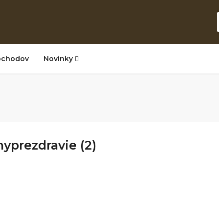
bchodov
Novinky
yprezdravie (2)