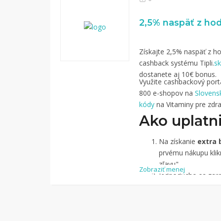
Získajte 2,5% naspäť z ho
cashback systému Tipli.
sk
dostanete aj 10€ bonus.
Využite cashbackový portál
800 e-shopov na
Slovens
kódy
na Vitaminy pre zdra
Ako uplatni
Na získanie
extra 
prvému nákupu klikn
zľavu".
Zobraziť menej
Jednoducho sa zareg
pomocou Facebook
Jednoducho si
náj
služby Tipli
(v pon
Kliknite na tlači