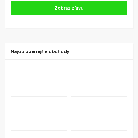
Jednoducho si
nájdite obchod, pomocou služby
Zobraz zľavu
Tipli
(v ponuke je cca 1 500 obchodov).
Kliknite na tlačidlo „Nakupovať“.
(Následne
budete presmerovaný na stránku kde zrealizujete
nákup
.
Hotovo!
Na vašom účte na Tipli budete vidieť,
koľko sa vám z nákupu vrátilo. Po potvrdení
Najobľúbenejšie obchody
nákupu, si tieto peniaze môžete dať hneď vyplatiť
na váš bankový účet.