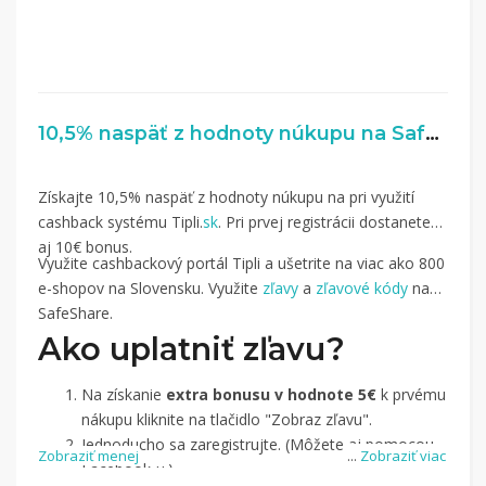
10,5% naspäť z hodnoty núkupu na SafeShare.io
Získajte 10,5% naspäť z hodnoty núkupu na pri využití
cashback systému Tipli.
sk
. Pri prvej registrácii dostanete
aj 10€ bonus.
Využite cashbackový portál Tipli a ušetrite na viac ako 800
e-shopov na Slovensku. Využite
zľavy
a
zľavové kódy
na
SafeShare.
Ako uplatniť zľavu?
Na získanie
extra bonusu v hodnote 5€
k prvému
nákupu kliknite na tlačidlo "Zobraz zľavu".
Jednoducho sa zaregistrujte. (Môžete aj pomocou
Zobraziť menej
...
Zobraziť viac
Facebook-u.)