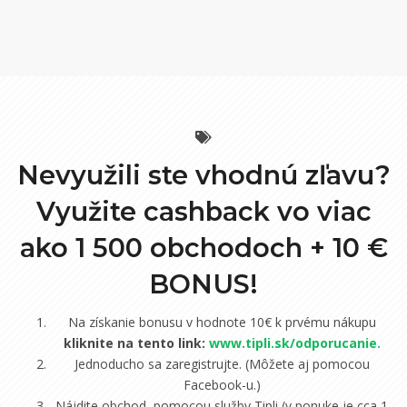
Nevyužili ste vhodnú zľavu?
Využite cashback vo viac
ako 1 500 obchodoch +
10 €
BONUS!
Na získanie bonusu v hodnote 10€ k prvému nákupu
kliknite na tento link:
www.tipli.sk/odporucanie
.
Jednoducho sa zaregistrujte. (Môžete aj pomocou
Facebook-u.)
Nájdite obchod, pomocou služby Tipli (v ponuke je cca 1