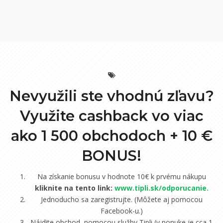
Nevyužili ste vhodnú zľavu?
Využite cashback vo viac
ako 1 500 obchodoch +
10 €
BONUS!
Na získanie bonusu v hodnote 10€ k prvému nákupu
kliknite na tento link:
www.tipli.sk/odporucanie
.
Jednoducho sa zaregistrujte. (Môžete aj pomocou
Facebook-u.)
Nájdite obchod, pomocou služby Tipli (v ponuke je cca 1