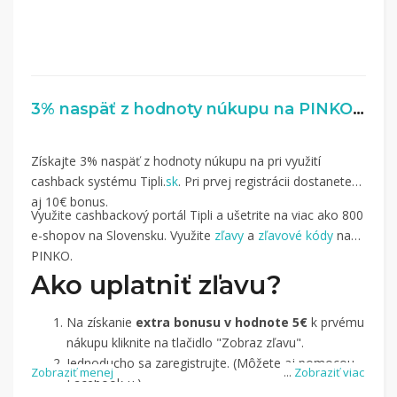
3% naspäť z hodnoty núkupu na PINKO.com
Získajte 3% naspäť z hodnoty núkupu na pri využití
cashback systému Tipli.
sk
. Pri prvej registrácii dostanete
aj 10€ bonus.
Využite cashbackový portál Tipli a ušetrite na viac ako 800
e-shopov na Slovensku. Využite
zľavy
a
zľavové kódy
na
PINKO.
Ako uplatniť zľavu?
Na získanie
extra bonusu v hodnote 5€
k prvému
nákupu kliknite na tlačidlo "Zobraz zľavu".
Jednoducho sa zaregistrujte. (Môžete aj pomocou
Zobraziť menej
...
Zobraziť viac
Facebook-u.)