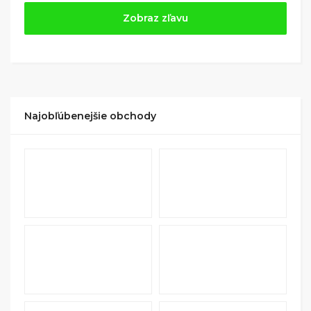
Jednoducho si
nájdite obchod, pomocou služby
Zobraz zľavu
Tipli
(v ponuke je cca 1 500 obchodov).
Kliknite na tlačidlo „Nakupovať“.
(Následne
budete presmerovaný na stránku kde zrealizujete
nákup
.
Hotovo!
Na vašom účte na Tipli budete vidieť,
koľko sa vám z nákupu vrátilo. Po potvrdení
Najobľúbenejšie obchody
nákupu, si tieto peniaze môžete dať hneď vyplatiť
na váš bankový účet.