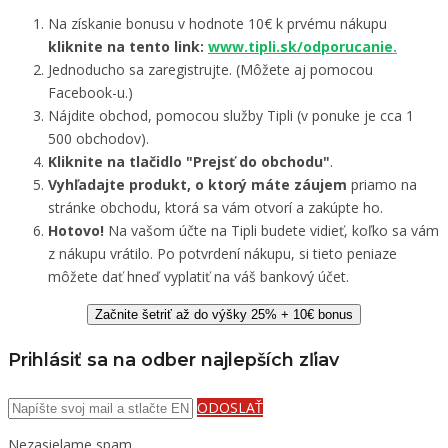
Na získanie bonusu v hodnote 10€ k prvému nákupu
kliknite na tento link:
www.tipli.sk/odporucanie
.
Jednoducho sa zaregistrujte. (Môžete aj pomocou
Facebook-u.)
Nájdite obchod, pomocou služby Tipli (v ponuke je cca 1
500 obchodov).
Kliknite na tlačidlo "Prejsť do obchodu"
.
Vyhľadajte produkt, o ktorý máte záujem
priamo na
stránke obchodu, ktorá sa vám otvorí a zakúpte ho.
Hotovo!
Na vašom účte na Tipli budete vidieť, koľko sa vám
z nákupu vrátilo. Po potvrdení nákupu, si tieto peniaze
môžete dať hneď vyplatiť na váš bankový účet.
Začnite šetriť až do výšky 25% + 10€ bonus
Prihlásiť sa na odber najlepších zľiav
ODOSLAŤ
Nezasielame spam