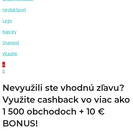
HejdukSport
Lego
Rapcity
Shamind
Vitaslife
Nevyužili ste vhodnú zľavu?
Využite cashback vo viac ako
1 500 obchodoch +
10 €
BONUS!