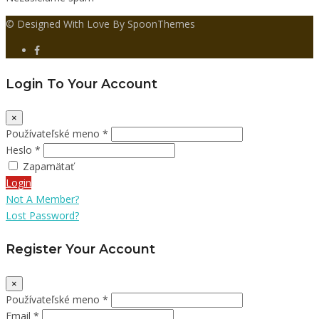
© Designed With Love By SpoonThemes
Login To Your Account
×
Používateľské meno *
Heslo *
Zapamätať
Login
Not A Member?
Lost Password?
Register Your Account
×
Používateľské meno *
Email *