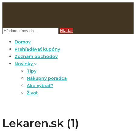
Hľadať
Domov
Prehľadávať kupóny
Zoznam obchodov
Novinky
Tipy
Nákupný poradca
Ako vybrať?
Život
Lekaren.sk (1)