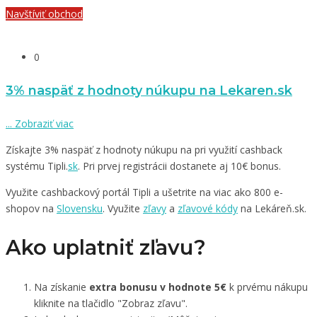
Navštíviť obchod
0
3% naspäť z hodnoty núkupu na Lekaren.sk
...
Zobraziť viac
Získajte 3% naspäť z hodnoty núkupu na pri využití cashback
systému Tipli.
sk
. Pri prvej registrácii dostanete aj 10€ bonus.
Využite cashbackový portál Tipli a ušetrite na viac ako 800 e-
shopov na
Slovensku
. Využite
zľavy
a
zľavové kódy
na Lekáreň.sk.
Ako uplatniť zľavu?
Na získanie
extra bonusu v hodnote 5€
k prvému nákupu
kliknite na tlačidlo "Zobraz zľavu".