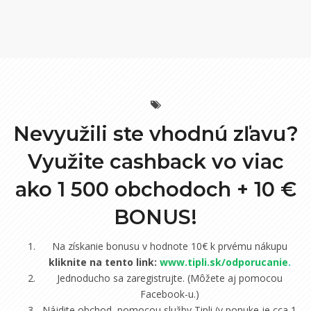
Nevyužili ste vhodnú zľavu?
Využite cashback vo viac
ako 1 500 obchodoch +
10 €
BONUS!
Na získanie bonusu v hodnote 10€ k prvému nákupu
kliknite na tento link:
www.tipli.sk/odporucanie
.
Jednoducho sa zaregistrujte. (Môžete aj pomocou
Facebook-u.)
Nájdite obchod, pomocou služby Tipli (v ponuke je cca 1