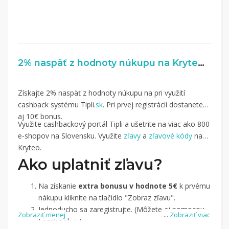
2% naspäť z hodnoty núkupu na Kryteo.cz
Získajte 2% naspäť z hodnoty núkupu na pri využití
cashback systému Tipli.
sk
. Pri prvej registrácii dostanete
aj 10€ bonus.
Využite cashbackový portál Tipli a ušetrite na viac ako 800
e-shopov na Slovensku. Využite
zľavy
a
zľavové kódy
na
Kryteo.
Ako uplatniť zľavu?
Na získanie
extra bonusu v hodnote 5€
k prvému
nákupu kliknite na tlačidlo "Zobraz zľavu".
Jednoducho sa zaregistrujte. (Môžete aj pomocou
Zobraziť menej
...
Zobraziť viac
Facebook-u.)