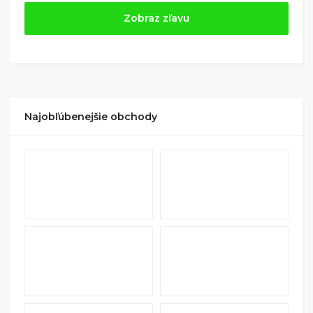
Jednoducho si
nájdite obchod, pomocou služby
Zobraz zľavu
Tipli
(v ponuke je cca 1 500 obchodov).
Kliknite na tlačidlo „Nakupovať“.
(Následne
budete presmerovaný na stránku kde zrealizujete
nákup
.
Hotovo!
Na vašom účte na Tipli budete vidieť,
koľko sa vám z nákupu vrátilo. Po potvrdení
Najobľúbenejšie obchody
nákupu, si tieto peniaze môžete dať hneď vyplatiť
na váš bankový účet.