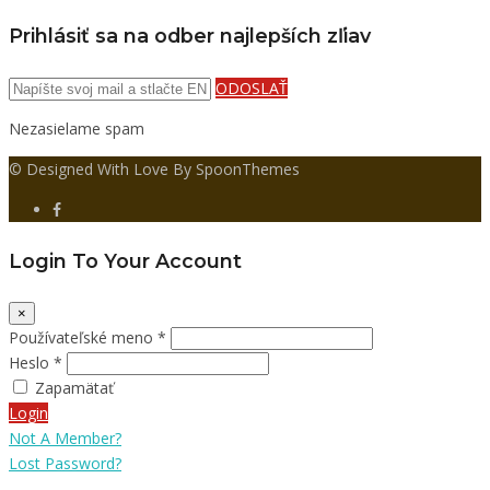
Prihlásiť sa na odber najlepších zľiav
ODOSLAŤ
Nezasielame spam
© Designed With Love By SpoonThemes
Login To Your Account
×
Používateľské meno *
Heslo *
Zapamätať
Login
Not A Member?
Lost Password?