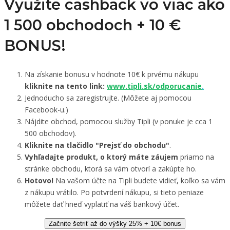
Využite cashback vo viac ako
1 500 obchodoch +
10 €
BONUS!
Na získanie bonusu v hodnote 10€ k prvému nákupu
kliknite na tento link:
www.tipli.sk/odporucanie
.
Jednoducho sa zaregistrujte. (Môžete aj pomocou
Facebook-u.)
Nájdite obchod, pomocou služby Tipli (v ponuke je cca 1
500 obchodov).
Kliknite na tlačidlo "Prejsť do obchodu"
.
Vyhľadajte produkt, o ktorý máte záujem
priamo na
stránke obchodu, ktorá sa vám otvorí a zakúpte ho.
Hotovo!
Na vašom účte na Tipli budete vidieť, koľko sa vám
z nákupu vrátilo. Po potvrdení nákupu, si tieto peniaze
môžete dať hneď vyplatiť na váš bankový účet.
Začnite šetriť až do výšky 25% + 10€ bonus