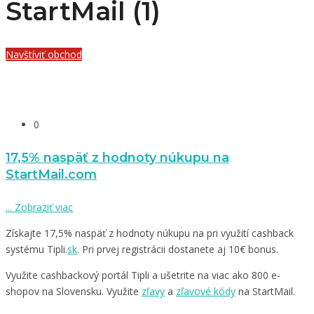
StartMail (1)
Navštíviť obchod
0
17,5% naspäť z hodnoty núkupu na
StartMail.com
...
Zobraziť viac
Získajte 17,5% naspäť z hodnoty núkupu na pri využití cashback
systému Tipli.
sk
. Pri prvej registrácii dostanete aj 10€ bonus.
Využite cashbackový portál Tipli a ušetrite na viac ako 800 e-
shopov na Slovensku. Využite
zľavy
a
zľavové kódy
na StartMail.