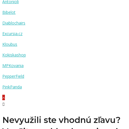
Antonioli
Bibelot
Diablochairs
Excursia.cz
Kloubus
Kokiskashop
MPKovania
PepperField
PinkPanda
Nevyužili ste vhodnú zľavu?