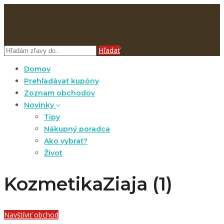
Hľadať
Domov
Prehľadávať kupóny
Zoznam obchodov
Novinky
Tipy
Nákupný poradca
Ako vybrať?
Život
KozmetikaZiaja (1)
Navštíviť obchod