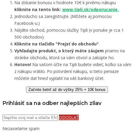
Na získanie bonusu v hodnote 10€ k prvému nákupu
kliknite na tento link:
www.tipli.sk/odporucanie
.
Jednoducho sa zaregistrujte. (Môžete aj pomocou
Facebook-u.)
Nájdite obchod, pomocou služby Tipli (v ponuke je cca 1
500 obchodov).
Kliknite na tlačidlo "Prejsť do obchodu"
.
Vyhľadajte produkt, o ktorý máte záujem
priamo na
stránke obchodu, ktorá sa vám otvorí a zakúpte ho.
Hotovo!
Na vašom účte na Tipli budete vidieť, koľko sa vám
z nákupu vrátilo. Po potvrdení nákupu, si tieto peniaze
môžete dať hneď vyplatiť na váš bankový účet.
Začnite šetriť až do výšky 25% + 10€ bonus
Prihlásiť sa na odber najlepších zľiav
ODOSLAŤ
Nezasielame spam