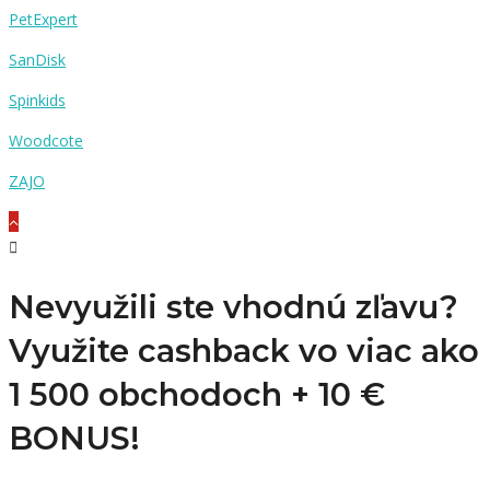
PetExpert
SanDisk
Spinkids
Woodcote
ZAJO
Nevyužili ste vhodnú zľavu?
Využite cashback vo viac ako
1 500 obchodoch +
10 €
BONUS!