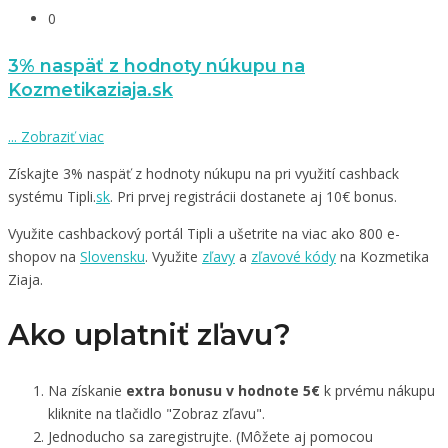
0
3% naspäť z hodnoty núkupu na
Kozmetikaziaja.sk
...
Zobraziť viac
Získajte 3% naspäť z hodnoty núkupu na pri využití cashback
systému Tipli.
sk
. Pri prvej registrácii dostanete aj 10€ bonus.
Využite cashbackový portál Tipli a ušetrite na viac ako 800 e-
shopov na
Slovensku
. Využite
zľavy
a
zľavové kódy
na Kozmetika
Ziaja.
Ako uplatniť zľavu?
Na získanie
extra bonusu v hodnote 5€
k prvému nákupu
kliknite na tlačidlo "Zobraz zľavu".
Jednoducho sa zaregistrujte. (Môžete aj pomocou