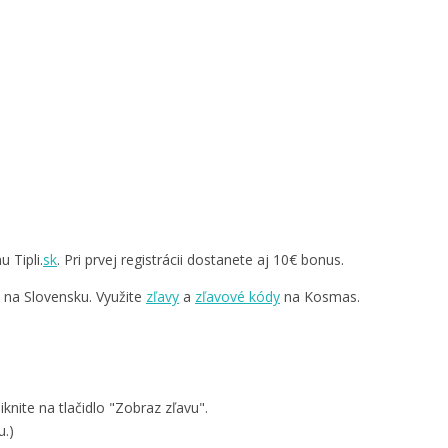
 Tipli.
sk
. Pri prvej registrácii dostanete aj 10€ bonus.
v na Slovensku. Využite
zľavy
a
zľavové kódy
na Kosmas.
knite na tlačidlo "Zobraz zľavu".
u.)