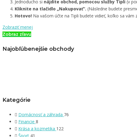
Jednoducho si
nájdite obchod, pomocou služby Tipli
(v po
Kliknite na tlačidlo „Nakupovať“.
(Následne budete presme
Hotovo!
Na vašom účte na Tipli budete vidieť, koľko sa vám z
Zobraziť menej
Zobraz zľavu
Najobľúbenejšie obchody
Kategórie
Domácnosť a záhrada
76
Financie
8
Krása a kozmetika
122
Šport
41