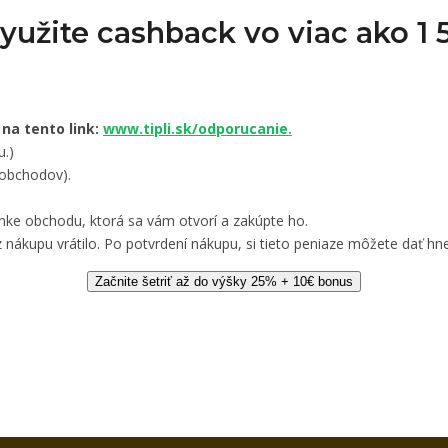
Využite cashback vo viac ako 
 na tento link:
www.tipli.sk/odporucanie
.
u.)
 obchodov).
nke obchodu, ktorá sa vám otvorí a zakúpte ho.
 nákupu vrátilo. Po potvrdení nákupu, si tieto peniaze môžete dať hne
Začnite šetriť až do výšky 25% + 10€ bonus