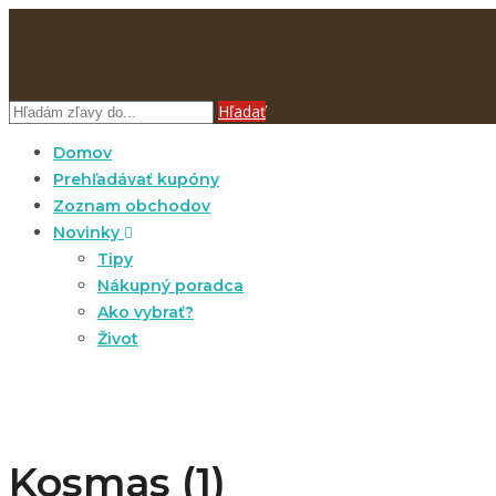
Hľadať
Domov
Prehľadávať kupóny
Zoznam obchodov
Novinky
Tipy
Nákupný poradca
Ako vybrať?
Život
Kosmas (1)