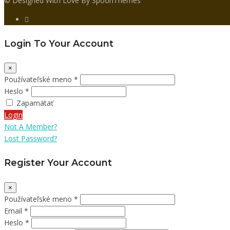
© Designed With Love By SpoonThemes
Login To Your Account
×
Používateľské meno *
Heslo *
Zapamätať
Login
Not A Member?
Lost Password?
Register Your Account
×
Používateľské meno *
Email *
Heslo *