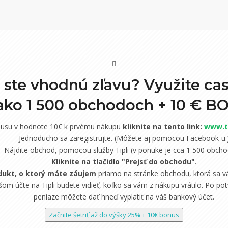
i ste vhodnú zľavu? Využite ca
 ako 1 500 obchodoch +
10 € B
nusu v hodnote 10€ k prvému nákupu
kliknite na tento link:
www.ti
Jednoducho sa zaregistrujte. (Môžete aj pomocou Facebook-u.
Nájdite obchod, pomocou služby Tipli (v ponuke je cca 1 500 obcho
Kliknite na tlačidlo "Prejsť do obchodu"
.
dukt, o ktorý máte záujem
priamo na stránke obchodu, ktorá sa vá
om účte na Tipli budete vidieť, koľko sa vám z nákupu vrátilo. Po potv
peniaze môžete dať hneď vyplatiť na váš bankový účet.
Začnite šetriť až do výšky 25% + 10€ bonus