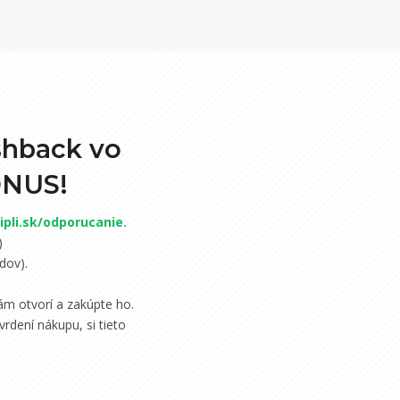
shback vo
ONUS!
pli.sk/odporucanie
.
)
dov).
m otvorí a zakúpte ho.
rdení nákupu, si tieto