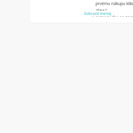
prvému nákupu klikn
zľavu".
Zobraziť menej
Jednoducho sa zareg
pomocou Facebook
Jednoducho si
náj
služby Tipli
(v pon
Kliknite na tlači
budete presmerova
zrealizujete
nákup
.
Hotovo!
Na vašom ú
koľko sa vám z náku
nákupu, si tieto p
vyplatiť na váš ban