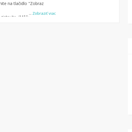
ite na tlačidlo "Zobraz
...
Zobraziť viac
istrujte. (Môžete aj
-u.)
dite obchod, pomocou
uke je cca 1 500 obchodov).
dlo „Nakupovať“.
(Následne
ný na stránku kde
čte na Tipli budete vidieť,
pu vrátilo. Po potvrdení
eniaze môžete dať hneď
kový účet.