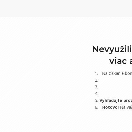
Nevyužil
viac
Na získanie bo
Vyhľadajte pro
Hotovo!
Na vaš