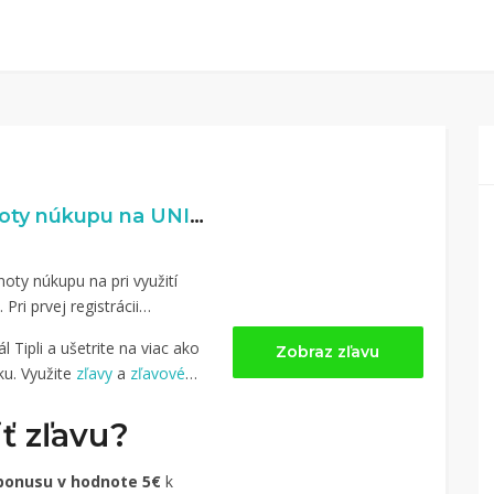
3% naspäť z hodnoty núkupu na UNINEED.com
oty núkupu na pri využití
. Pri prvej registrácii
 Tipli a ušetrite na viac ako
Zobraz zľavu
u. Využite
zľavy
a
zľavové
ť zľavu?
bonusu v hodnote 5€
k