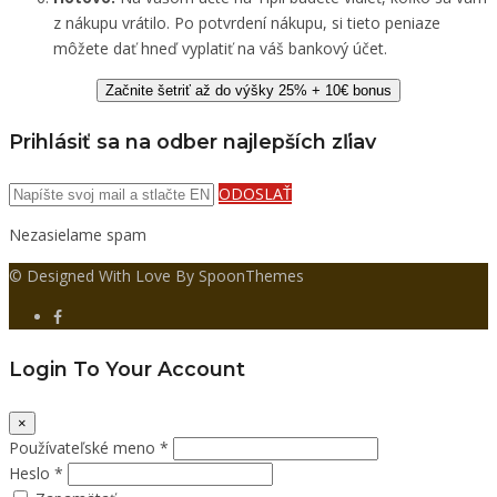
z nákupu vrátilo. Po potvrdení nákupu, si tieto peniaze
môžete dať hneď vyplatiť na váš bankový účet.
Začnite šetriť až do výšky 25% + 10€ bonus
Prihlásiť sa na odber najlepších zľiav
ODOSLAŤ
Nezasielame spam
© Designed With Love By SpoonThemes
Login To Your Account
×
Používateľské meno *
Heslo *