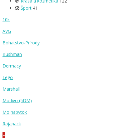
Krása a kozmetika
122
Šport
41
10k
AVG
Bohatstvo-Prírody
Bushman
Dermacy
Lego
Marshall
Modivo (5DM)
Mojnabytok
Rajapack