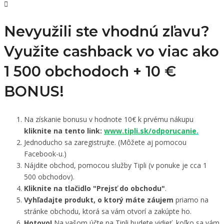
Nevyužili ste vhodnú zľavu?
Využite cashback vo viac ako
1 500 obchodoch +
10 €
BONUS!
Na získanie bonusu v hodnote 10€ k prvému nákupu
kliknite na tento link:
www.tipli.sk/odporucanie
.
Jednoducho sa zaregistrujte. (Môžete aj pomocou
Facebook-u.)
Nájdite obchod, pomocou služby Tipli (v ponuke je cca 1
500 obchodov).
Kliknite na tlačidlo "Prejsť do obchodu"
.
Vyhľadajte produkt, o ktorý máte záujem
priamo na
stránke obchodu, ktorá sa vám otvorí a zakúpte ho.
Hotovo!
Na vašom účte na Tipli budete vidieť, koľko sa vám