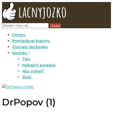
Hľadať
Domov
Prehľadávať kupóny
Zoznam obchodov
Novinky
Tipy
Nákupný poradca
Ako vybrať?
Život
DrPopov (1)