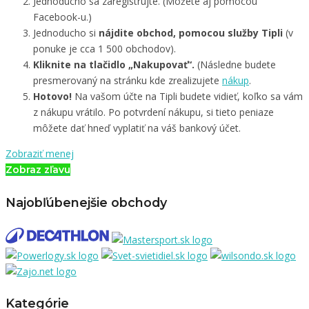
Jednoducho sa zaregistrujte. (Môžete aj pomocou
Facebook-u.)
Jednoducho si
nájdite obchod, pomocou služby Tipli
(v
ponuke je cca 1 500 obchodov).
Kliknite na tlačidlo „Nakupovať“.
(Následne budete
presmerovaný na stránku kde zrealizujete
nákup
.
Hotovo!
Na vašom účte na Tipli budete vidieť, koľko sa vám
z nákupu vrátilo. Po potvrdení nákupu, si tieto peniaze
môžete dať hneď vyplatiť na váš bankový účet.
Zobraziť menej
Zobraz zľavu
Najobľúbenejšie obchody
Kategórie