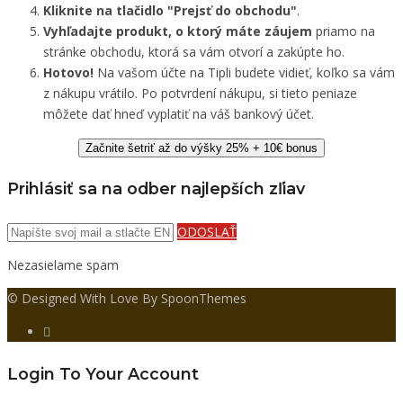
Kliknite na tlačidlo "Prejsť do obchodu"
.
Vyhľadajte produkt, o ktorý máte záujem
priamo na
stránke obchodu, ktorá sa vám otvorí a zakúpte ho.
Hotovo!
Na vašom účte na Tipli budete vidieť, koľko sa vám
z nákupu vrátilo. Po potvrdení nákupu, si tieto peniaze
môžete dať hneď vyplatiť na váš bankový účet.
Začnite šetriť až do výšky 25% + 10€ bonus
Prihlásiť sa na odber najlepších zľiav
ODOSLAŤ
Nezasielame spam
© Designed With Love By SpoonThemes
Login To Your Account