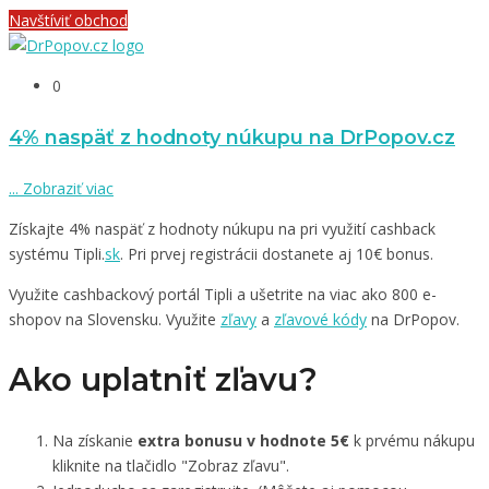
Navštíviť obchod
0
4% naspäť z hodnoty núkupu na DrPopov.cz
...
Zobraziť viac
Získajte 4% naspäť z hodnoty núkupu na pri využití cashback
systému Tipli.
sk
. Pri prvej registrácii dostanete aj 10€ bonus.
Využite cashbackový portál Tipli a ušetrite na viac ako 800 e-
shopov na Slovensku. Využite
zľavy
a
zľavové kódy
na DrPopov.
Ako uplatniť zľavu?
Na získanie
extra bonusu v hodnote 5€
k prvému nákupu
kliknite na tlačidlo "Zobraz zľavu".