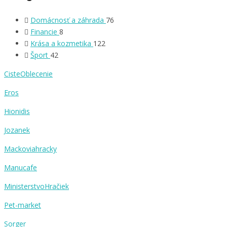
Domácnosť a záhrada
76
Financie
8
Krása a kozmetika
122
Šport
42
CisteOblecenie
Eros
Hionidis
Jozanek
Mackoviahracky
Manucafe
MinisterstvoHračiek
Pet-market
Sorger