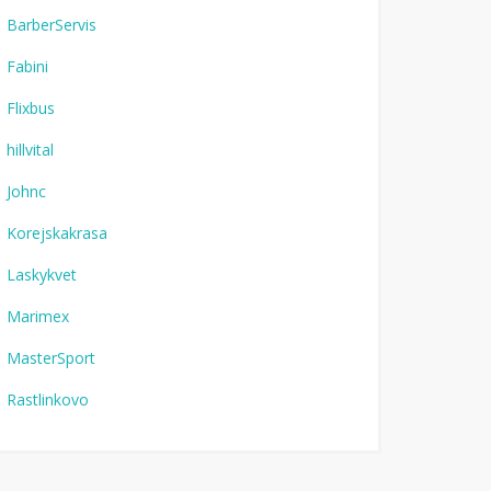
BarberServis
Fabini
Flixbus
hillvital
Johnc
Korejskakrasa
Laskykvet
Marimex
MasterSport
Rastlinkovo