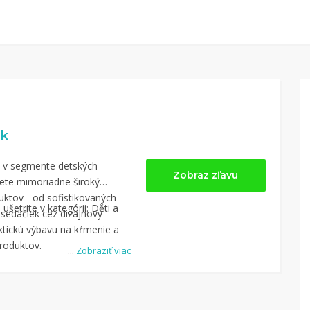
sk
hu v segmente detských
Zobraz zľavu
dete mimoriadne široký
uktov - od sofistikovaných
ušetrite v kategórii: Děti a
sedačiek cez dizajnový
ktickú výbavu na kŕmenie a
roduktov.
...
Zobraziť viac