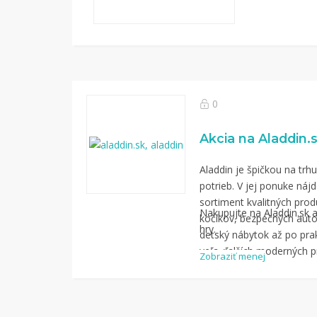
0
Akcia na Aladdin.
Aladdin je špičkou na tr
potrieb. V jej ponuke náj
sortiment kvalitných prod
Nakupujte na Aladdin.sk a 
kočíkov, bezpečných auto
hry.
detský nábytok až po pra
veľa ďalších moderných p
Zobraziť menej