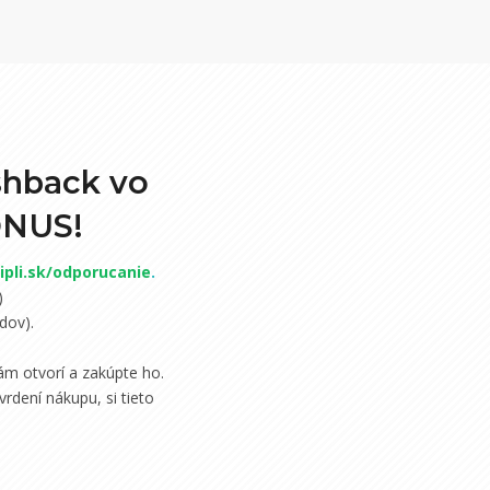
shback vo
ONUS!
pli.sk/odporucanie
.
)
dov).
m otvorí a zakúpte ho.
rdení nákupu, si tieto