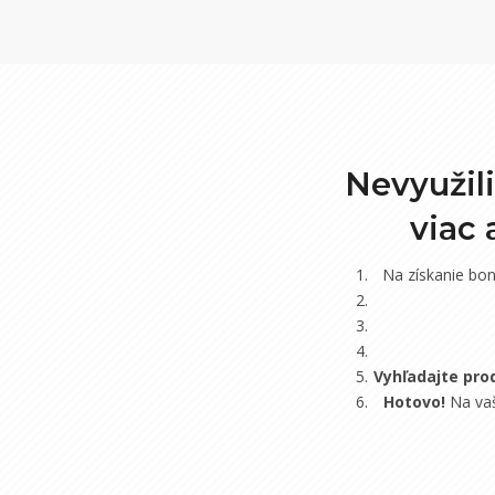
Nevyužil
viac
Na získanie bo
Vyhľadajte pro
Hotovo!
Na vaš