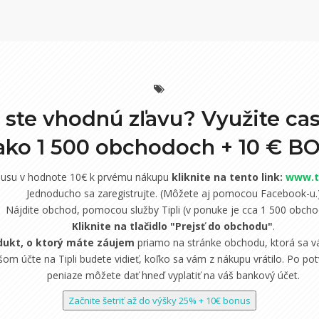
i ste vhodnú zľavu? Využite ca
 ako 1 500 obchodoch +
10 € B
nusu v hodnote 10€ k prvému nákupu
kliknite na tento link:
www.ti
Jednoducho sa zaregistrujte. (Môžete aj pomocou Facebook-u.
Nájdite obchod, pomocou služby Tipli (v ponuke je cca 1 500 obcho
Kliknite na tlačidlo "Prejsť do obchodu"
.
dukt, o ktorý máte záujem
priamo na stránke obchodu, ktorá sa vá
om účte na Tipli budete vidieť, koľko sa vám z nákupu vrátilo. Po potv
peniaze môžete dať hneď vyplatiť na váš bankový účet.
Začnite šetriť až do výšky 25% + 10€ bonus