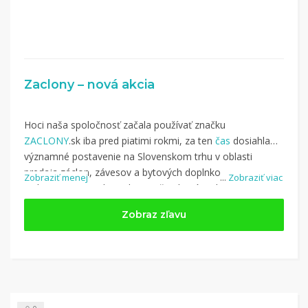
Zaclony – nová akcia
Hoci naša spoločnosť začala používať značku
ZACLONY
.sk iba pred piatimi rokmi, za ten
čas
dosiahla
významné postavenie na Slovenskom trhu v oblasti
predaja záclon, závesov a bytových doplnkov.
Zobraziť menej
...
Zobraziť viac
Nakupujte na Zaclony.sk a využite kupón z kategórie:
Dom a záhrada
Zobraz zľavu