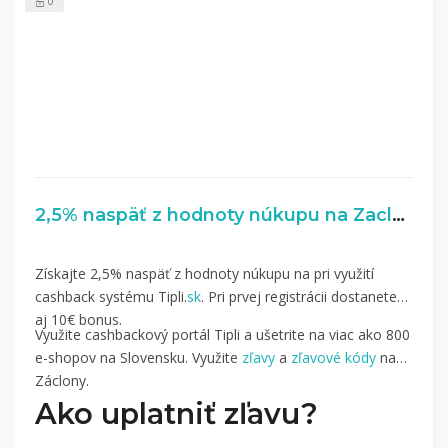
0
2,5% naspäť z hodnoty núkupu na Zaclony.sk
Získajte 2,5% naspäť z hodnoty núkupu na pri využití
cashback systému Tipli.
sk
. Pri prvej registrácii dostanete
aj 10€ bonus.
Využite cashbackový portál Tipli a ušetrite na viac ako 800
e-shopov na Slovensku. Využite
zľavy
a
zľavové kódy
na
Záclony.
Ako uplatniť zľavu?