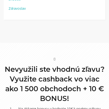
Zdravoslav
Nevyužili ste vhodnú zľavu?
Využite cashback vo viac
ako 1 500 obchodoch +
10 €
BONUS!
Na získanie bonusu v hodnote 10€ k prvému nákupu