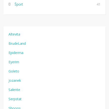
Šport
41
Altevita
BrudeLand
Epiderma
Eyerim
Goleto
Jozanek
Salente
Serpstat
Shooos