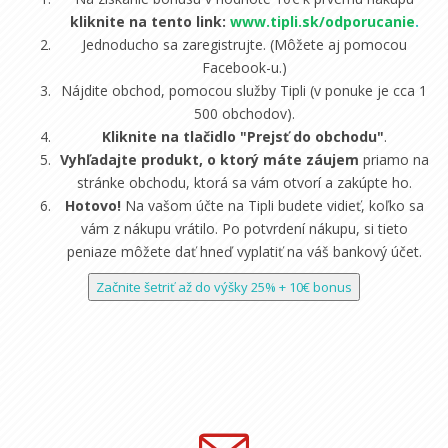
kliknite na tento link:
www.tipli.sk/odporucanie
.
Jednoducho sa zaregistrujte. (Môžete aj pomocou
Facebook-u.)
Nájdite obchod, pomocou služby Tipli (v ponuke je cca 1
500 obchodov).
Kliknite na tlačidlo "Prejsť do obchodu"
.
Vyhľadajte produkt, o ktorý máte záujem
priamo na
stránke obchodu, ktorá sa vám otvorí a zakúpte ho.
Hotovo!
Na vašom účte na Tipli budete vidieť, koľko sa
vám z nákupu vrátilo. Po potvrdení nákupu, si tieto
peniaze môžete dať hneď vyplatiť na váš bankový účet.
Začnite šetriť až do výšky 25% + 10€ bonus