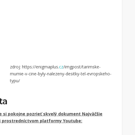
zdroj: https://enigmaplus.
cz
/imgpost/tarimske-
mumie-v-cine-byly-nalezeny-desitky-tel-evropskeho-
typu/
ta
e si pokojne pozrieť skvelý dokument Najväčšie
j prostredníctvom platformy Youtube: