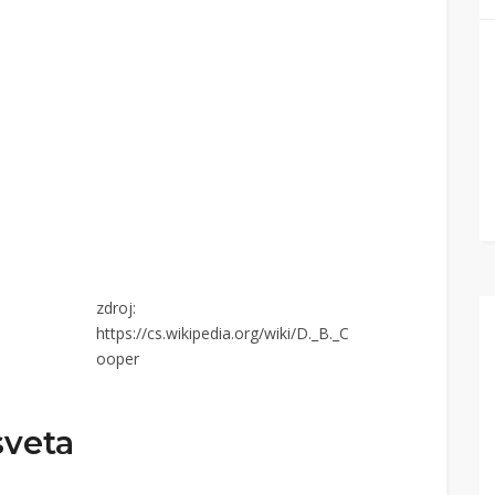
zdroj:
https://cs.wikipedia.org/wiki/D._B._C
ooper
sveta