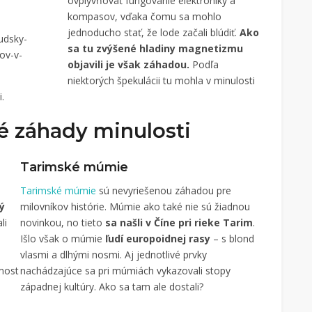
ovplyvňovať fungovanie elektroniky a
kompasov, vďaka čomu sa mohlo
jednoducho stať, že lode začali blúdiť.
Ako
udsky-
sa tu zvýšené hladiny magnetizmu
ov-v-
objavili je však záhadou.
Podľa
niektorých špekulácii tu mohla v minulosti
.
 záhady minulosti
Tarimské múmie
Tarimské múmie
sú nevyriešenou záhadou pre
ý
milovníkov histórie. Múmie ako také nie sú žiadnou
li
novinkou, no tieto
sa našli v Číne pri rieke Tarim
.
Išlo však o múmie
ľudí europoidnej rasy
– s blond
vlasmi a dlhými nosmi. Aj jednotlivé prvky
most
nachádzajúce sa pri múmiách vykazovali stopy
západnej kultúry. Ako sa tam ale dostali?