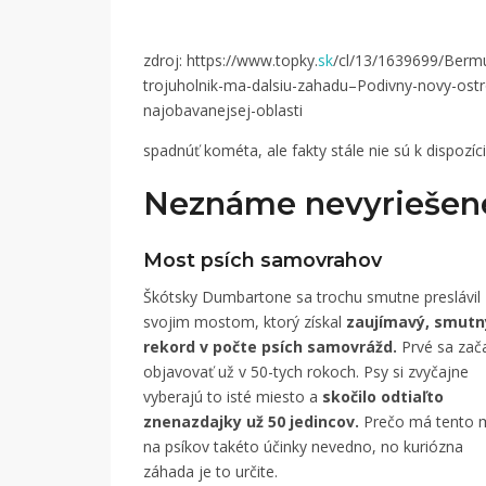
zdroj: https://www.topky.
sk
/cl/13/1639699/Berm
trojuholnik-ma-dalsiu-zahadu–Podivny-novy-ostr
najobavanejsej-oblasti
spadnúť kométa, ale fakty stále nie sú k dispozícii
Neznáme nevyriešené
Most psích samovrahov
Škótsky Dumbartone sa trochu smutne preslávil
svojim mostom, ktorý získal
zaujímavý, smutn
rekord v počte psích samovrážd.
Prvé sa zača
objavovať už v 50-tych rokoch. Psy si zvyčajne
vyberajú to isté miesto a
skočilo odtiaľto
znenazdajky už 50 jedincov.
Prečo má tento 
na psíkov takéto účinky nevedno, no kuriózna
záhada je to určite.