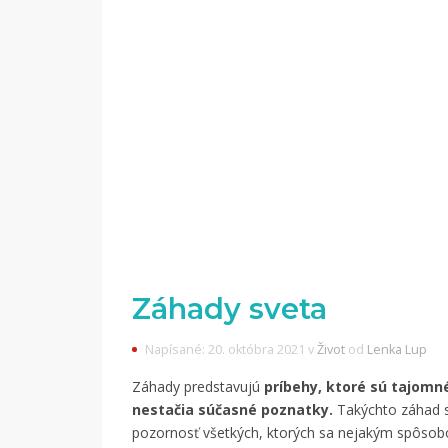
Záhady sveta
Napísané: 20. októbra 2021 v
Život
od
Lenka Lup
Záhady predstavujú
príbehy, ktoré sú tajomn
nestačia súčasné poznatky.
Takýchto záhad sa
pozornosť všetkých, ktorých sa nejakým spôsobo