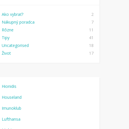
Ako vybrať?
2
Nákupný poradca
7
Rôzne
11
Tipy
41
Uncategorised
18
Život
17
Hionidis
Houseland
Imunoklub
Lufthansa