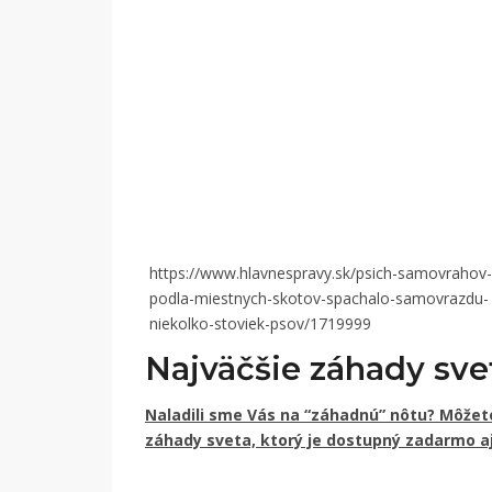
https://www.hlavnespravy.sk/psich-samovrahov-
podla-miestnych-skotov-spachalo-samovrazdu-
niekolko-stoviek-psov/1719999
Najväčšie záhady sve
Naladili sme Vás na “záhadnú” nôtu? Môžet
záhady sveta, ktorý je dostupný zadarmo a