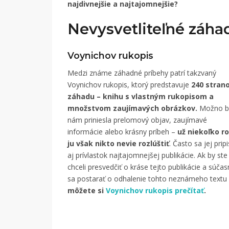
najdivnejšie a najtajomnejšie?
Nevysvetliteľné záha
Voynichov rukopis
Medzi známe záhadné príbehy patrí takzvaný
Voynichov rukopis, ktorý predstavuje
240 stran
záhadu – knihu s vlastným rukopisom a
množstvom zaujímavých obrázkov.
Možno b
nám priniesla prelomový objav, zaujímavé
informácie alebo krásny príbeh –
už niekoľko r
ju však nikto nevie rozlúštiť
. Často sa jej prip
aj prívlastok najtajomnejšej publikácie. Ak by ste
chceli presvedčiť o kráse tejto publikácie a súča
sa postarať o odhalenie tohto neznámeho textu
môžete si
Voynichov rukopis prečítať
.