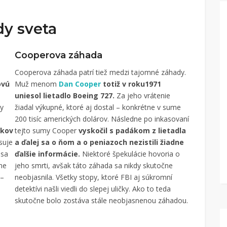
dy sveta
Cooperova záhada
Cooperova záhada patrí tiež medzi tajomné záhady.
ovú
Muž menom
Dan Cooper
totiž v roku1971
uniesol lietadlo Boeing 727.
Za jeho vrátenie
y
žiadal výkupné, ktoré aj dostal – konkrétne v sume
200 tisíc amerických dolárov. Následne po inkasovaní
okov
tejto sumy Cooper
vyskočil s padákom z lietadla
isuje
a ďalej sa o ňom a o peniazoch nezistili žiadne
 sa
ďalšie informácie.
Niektoré špekulácie hovoria o
sne
jeho smrti, avšak táto záhada sa nikdy skutočne
 –
neobjasnila. Všetky stopy, ktoré FBI aj súkromní
detektívi našli viedli do slepej uličky. Ako to teda
skutočne bolo zostáva stále neobjasnenou záhadou.