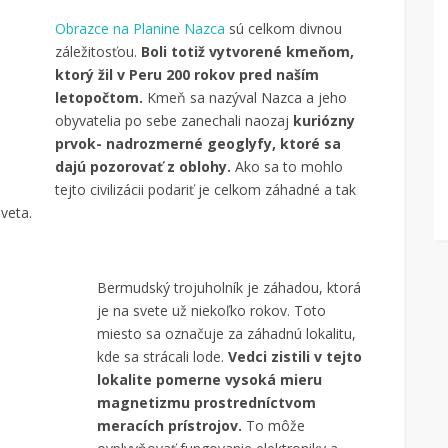
Obrazce na Planine Nazca
sú celkom divnou
záležitosťou.
Boli totiž vytvorené kmeňom,
ktorý žil v Peru 200 rokov pred naším
letopočtom.
Kmeň sa nazýval Nazca a jeho
obyvatelia po sebe zanechali naozaj
kuriózny
prvok- nadrozmerné geoglyfy, ktoré sa
dajú pozorovať z oblohy.
Ako sa to mohlo
tejto civilizácii podariť je celkom záhadné a tak
sveta.
Bermudský trojuholník je záhadou, ktorá
je na svete už niekoľko rokov. Toto
miesto sa označuje za záhadnú lokalitu,
kde sa strácali lode.
Vedci zistili v tejto
lokalite pomerne vysoká mieru
magnetizmu prostredníctvom
meracích prístrojov.
To môže