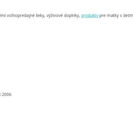
ými voľnopredajné lieky, výživové doplnky,
produkty
pre matky s deťmi
u 2006.