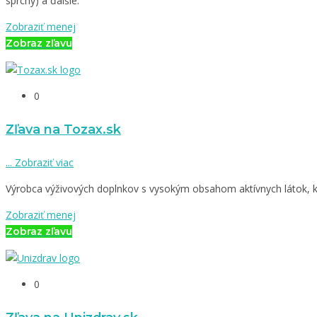
sprchy) a ďalšie.
Zobraziť menej
Zobraz zľavu
0
Zľava na Tozax.sk
...
Zobraziť viac
Výrobca výživových doplnkov s vysokým obsahom aktívnych látok, k
Zobraziť menej
Zobraz zľavu
0