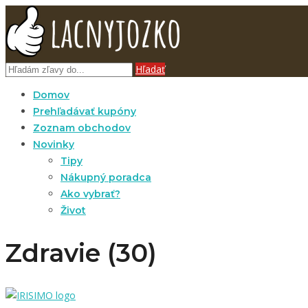
Hľadať
Domov
Prehľadávať kupóny
Zoznam obchodov
Novinky
Tipy
Nákupný poradca
Ako vybrať?
Život
Zdravie (30)