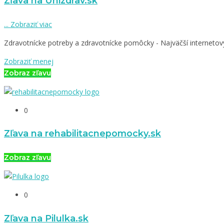
Zľava na Unizdrav.sk
...
Zobraziť viac
Zdravotnícke potreby a zdravotnícke pomôcky - Najväčší interneto
Zobraziť menej
Zobraz zľavu
0
Zľava na rehabilitacnepomocky.sk
Zobraz zľavu
0
Zľava na Pilulka.sk