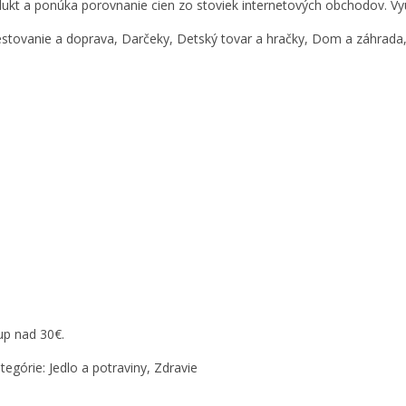
rodukt a ponúka porovnanie cien zo stoviek internetových obchodov. V
estovanie a doprava, Darčeky, Detský tovar a hračky, Dom a záhrada, 
up nad 30€.
egórie: Jedlo a potraviny, Zdravie