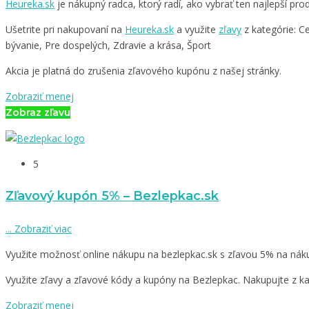
Heureka.sk
je nákupný radca, ktorý radí, ako vybrať ten najlepší p
Ušetrite pri nakupovaní na
Heureka.sk
a využite
zľavy
z kategórie: C
bývanie, Pre dospelých, Zdravie a krása, Šport
Akcia je platná do zrušenia zľavového kupónu z našej stránky.
Zobraziť menej
Zobraz zľavu
5
Zľavový kupón 5% – Bezlepkac.sk
...
Zobraziť viac
Využite možnosť online nákupu na bezlepkac.sk s zľavou 5% na nák
Využite zľavy a zľavové kódy a kupóny na Bezlepkac. Nakupujte z kat
Zobraziť menej