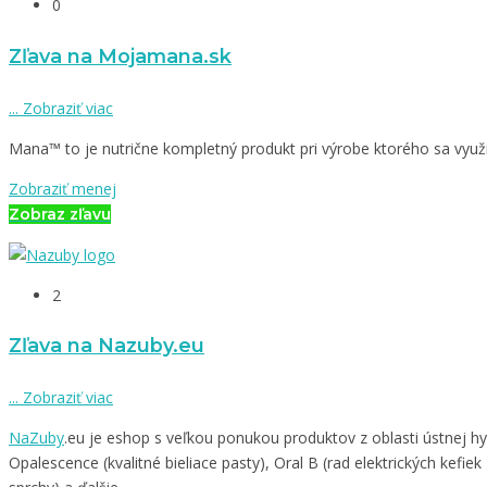
0
Zľava na Mojamana.sk
...
Zobraziť viac
Mana™ to je nutrične kompletný produkt pri výrobe ktorého sa využí
Zobraziť menej
Zobraz zľavu
2
Zľava na Nazuby.eu
...
Zobraziť viac
NaZuby
.eu je eshop s veľkou ponukou produktov z oblasti ústnej h
Opalescence (kvalitné bieliace pasty), Oral B (rad elektrických kefie