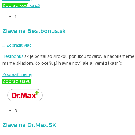
Zobraz kód
kac5
1
Zľava na Bestbonus.sk
...
Zobraziť viac
Bestbonus
.sk je portál so širokou ponukou tovarov a nadpriemern
máme skladom, čo oceňujú hlavne noví, ale aj verní zákazníci.
Zobraziť menej
Zobraz zľavu
3
Zľava na Dr.Max.SK