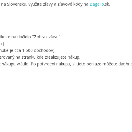
v na Slovensku. Využite zľavy a zľavové kódy na
Bagalio
.sk.
knite na tlačidlo "Zobraz zľavu".
u.)
nuke je cca 1 500 obchodov).
ovaný na stránku kde zrealizujete nákup.
 nákupu vrátilo. Po potvrdení nákupu, si tieto peniaze môžete dať hne