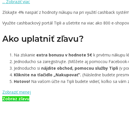
...
Zobraziť viac
Získajte 4% naspäť z hodnoty núkupu na pri využití cashback systému
Využite cashbackový portál Tipli a ušetrite na viac ako 800 e-shopo
Ako uplatniť zľavu?
Na získanie
extra bonusu v hodnote 5€
k prvému nákupu kli
Jednoducho sa zaregistrujte. (Môžete aj pomocou Facebook-
Jednoducho si
nájdite obchod, pomocou služby Tipli
(v po
Kliknite na tlačidlo „Nakupovať“.
(Následne budete presmer
Hotovo!
Na vašom účte na Tipli budete vidieť, koľko sa vám z
Zobraziť menej
Zobraz zľavu