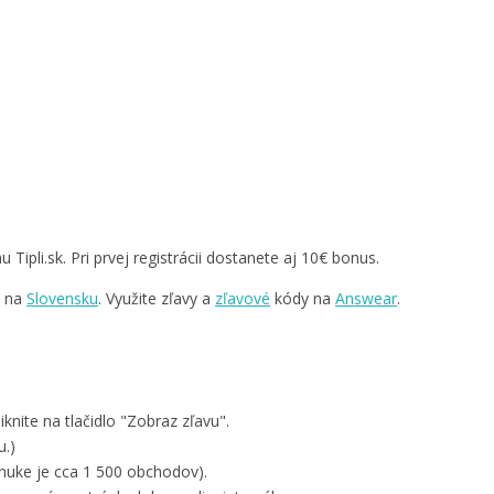
ipli.sk. Pri prvej registrácii dostanete aj 10€ bonus.
v na
Slovensku
. Využite zľavy a
zľavové
kódy na
Answear
.
knite na tlačidlo "Zobraz zľavu".
u.)
nuke je cca 1 500 obchodov).