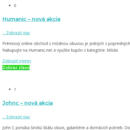
0
Humanic – nová akcia
...
Zobraziť viac
Prémiový online obchod s módnou obuvou je jedných z poprednýc
Nakupujte na Humanic.net a využite kupón z kategórie: Móda
Zobraziť menej
Zobraz zľavu
1
Johnc – nová akcia
...
Zobraziť viac
John C ponúka širokú škálu obuvi, galantérie a domácich potrieb. D