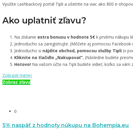
Využite cashbackový portál Tipli a ušetrite na viac ako 800 e-shopo
Ako uplatniť zľavu?
Na získanie
extra bonusu v hodnote 5€
k prvému nákupu kli
Jednoducho sa zaregistrujte. (Môžete aj pomocou Facebook-
Jednoducho si
nájdite obchod, pomocou služby Tipli
(v po
Kliknite na tlačidlo „Nakupovať“.
(Následne budete presmer
Hotovo!
Na vašom účte na Tipli budete vidieť, koľko sa vám z
Zobraziť menej
Zobraz zľavu
0
5% naspäť z hodnoty núkupu na Bohempia.eu