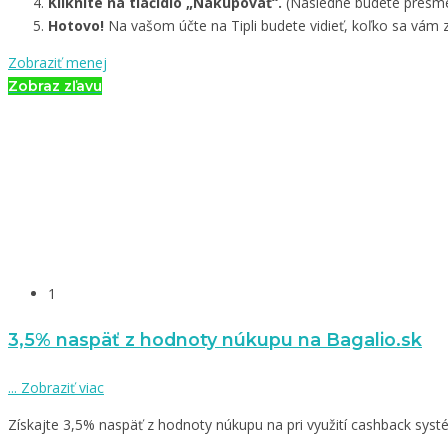
Kliknite na tlačidlo „Nakupovať“.
(Následne budete presmer
Hotovo!
Na vašom účte na Tipli budete vidieť, koľko sa vám z
Zobraziť menej
Zobraz zľavu
1
3,5% naspäť z hodnoty núkupu na Bagalio.sk
...
Zobraziť viac
Získajte 3,5% naspäť z hodnoty núkupu na pri využití cashback systému