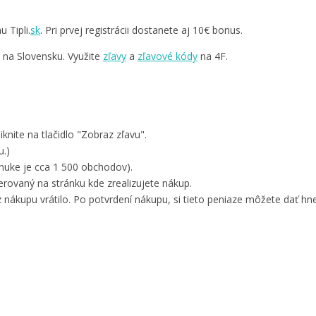
 Tipli.
sk
. Pri prvej registrácii dostanete aj 10€ bonus.
v na Slovensku. Využite
zľavy
a
zľavové kódy
na 4F.
knite na tlačidlo "Zobraz zľavu".
u.)
nuke je cca 1 500 obchodov).
ovaný na stránku kde zrealizujete nákup.
 nákupu vrátilo. Po potvrdení nákupu, si tieto peniaze môžete dať hne