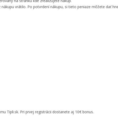
ovaný na stránku kde zrealizujete nákup.
 nákupu vrátilo. Po potvrdení nákupu, si tieto peniaze môžete dať hne
 Tipli.sk. Pri prvej registrácii dostanete aj 10€ bonus.