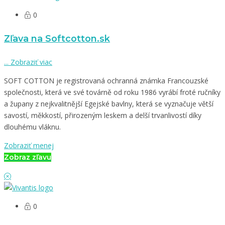
0
Zľava na Softcotton.sk
...
Zobraziť viac
SOFT COTTON je registrovaná ochranná známka Francouzské
společnosti, která ve své továrně od roku 1986 vyrábí froté ručníky
a župany z nejkvalitnější Egejské bavlny, která se vyznačuje větší
savostí, měkkostí, přirozeným leskem a delší trvanlivostí díky
dlouhému vláknu.
Zobraziť menej
Zobraz zľavu
0