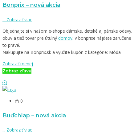
Bonprix – nová akcia
...
Zobraziť viac
Objednajte si v našom e-shope dámske, detské aj pánske odevy,
obuv a tiež tovar pre útulný
domov
. V bonprixe nájdete zaručene
to pravé.
Nakupujte na Bonprix.sk a využite kupón z kategórie: Móda
Zobraziť menej
Zobraz zľavu
0
Buďchlap – nová akcia
...
Zobraziť viac