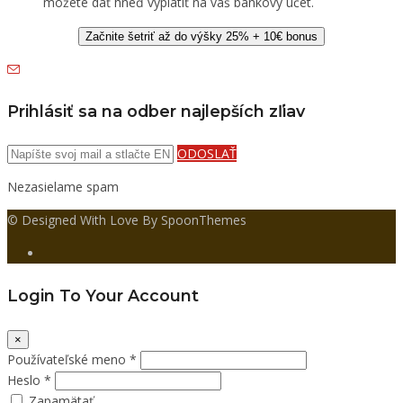
môžete dať hneď vyplatiť na váš bankový účet.
Začnite šetriť až do výšky 25% + 10€ bonus
Prihlásiť sa na odber najlepších zľiav
ODOSLAŤ
Nezasielame spam
© Designed With Love By SpoonThemes
Login To Your Account
×
Používateľské meno *
Heslo *
Zapamätať