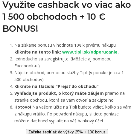
Využite cashback vo viac ako
1 500 obchodoch +
10 €
BONUS!
Na získanie bonusu v hodnote 10€ k prvému nákupu
kliknite na tento link:
www.tipli.sk/odporucanie
.
Jednoducho sa zaregistrujte. (Môžete aj pomocou
Facebook-u.)
Nájdite obchod, pomocou služby Tipli (v ponuke je cca 1
500 obchodov).
Kliknite na tlačidlo "Prejsť do obchodu"
.
Vyhľadajte produkt, o ktorý máte záujem
priamo na
stránke obchodu, ktorá sa vám otvorí a zakúpte ho.
Hotovo!
Na vašom účte na Tipli budete vidieť, koľko sa vám
z nákupu vrátilo. Po potvrdení nákupu, si tieto peniaze
môžete dať hneď vyplatiť na váš bankový účet.
Začnite šetriť až do výšky 25% + 10€ bonus