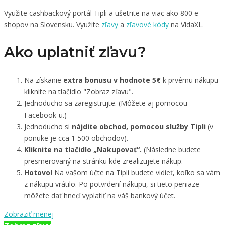
Využite cashbackový portál Tipli a ušetrite na viac ako 800 e-
shopov na Slovensku. Využite
zľavy
a
zľavové kódy
na VidaXL.
Ako uplatniť zľavu?
Na získanie
extra bonusu v hodnote 5€
k prvému nákupu
kliknite na tlačidlo "Zobraz zľavu".
Jednoducho sa zaregistrujte. (Môžete aj pomocou
Facebook-u.)
Jednoducho si
nájdite obchod, pomocou služby Tipli
(v
ponuke je cca 1 500 obchodov).
Kliknite na tlačidlo „Nakupovať“.
(Následne budete
presmerovaný na stránku kde zrealizujete nákup.
Hotovo!
Na vašom účte na Tipli budete vidieť, koľko sa vám
z nákupu vrátilo. Po potvrdení nákupu, si tieto peniaze
môžete dať hneď vyplatiť na váš bankový účet.
Zobraziť menej