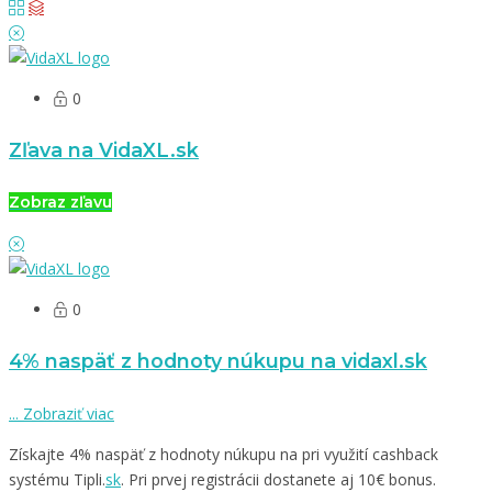
0
Zľava na VidaXL.sk
Zobraz zľavu
0
4% naspäť z hodnoty núkupu na vidaxl.sk
...
Zobraziť viac
Získajte 4% naspäť z hodnoty núkupu na pri využití cashback
systému Tipli.
sk
. Pri prvej registrácii dostanete aj 10€ bonus.