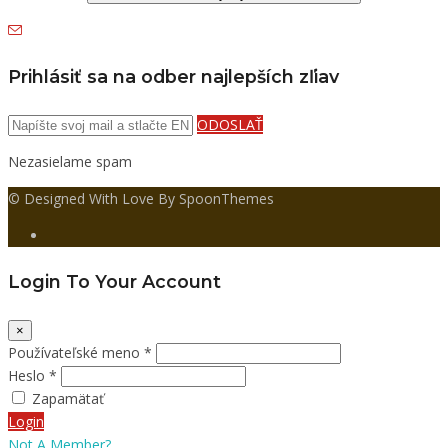
Prihlásiť sa na odber najlepších zľiav
ODOSLAŤ
Nezasielame spam
© Designed With Love By SpoonThemes
Login To Your Account
×
Používateľské meno *
Heslo *
Zapamätať
Login
Not A Member?