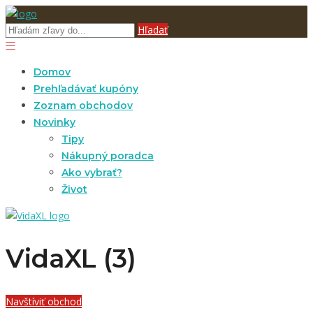
Hľadať
Domov
Prehľadávať kupóny
Zoznam obchodov
Novinky
Tipy
Nákupný poradca
Ako vybrať?
Život
VidaXL (3)
Navštíviť obchod