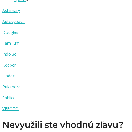
Ashimary
Autovybava
Douglas
Familium
Indol3c
Keeper
Lindex
Rukahore
Sablio
VFFOTO
Nevyužili ste vhodnú zľavu?