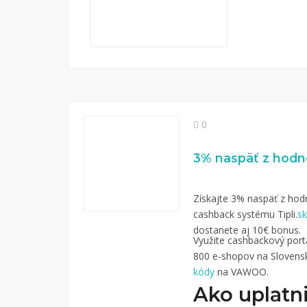
0
Získajte 3% naspäť z hodn
cashback systému Tipli.
sk
dostanete aj 10€ bonus.
Využite cashbackový portál
800 e-shopov na Slovensk
kódy
na VAWOO.
Ako uplatni