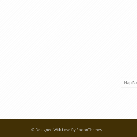
© Designed With Love By SpoonThemes