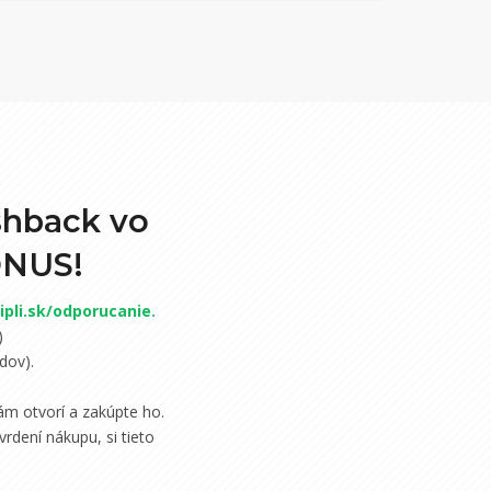
shback vo
ONUS!
pli.sk/odporucanie
.
)
dov).
m otvorí a zakúpte ho.
rdení nákupu, si tieto