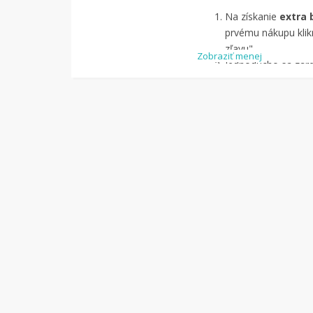
Na získanie
extra 
prvému nákupu klikn
zľavu".
Zobraziť menej
Jednoducho sa zareg
pomocou Facebook
Jednoducho si
náj
služby Tipli
(v pon
Kliknite na tlači
budete presmerova
zrealizujete
nákup
.
Hotovo!
Na vašom ú
koľko sa vám z náku
nákupu, si tieto p
vyplatiť na váš ban