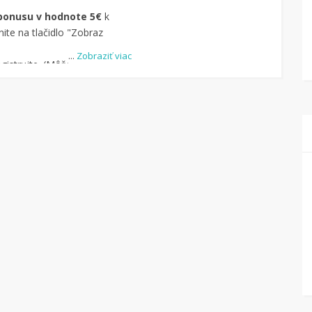
bonusu v hodnote 5€
k
ite na tlačidlo "Zobraz
...
Zobraziť viac
istrujte. (Môžete aj
-u.)
dite obchod, pomocou
uke je cca 1 500 obchodov).
dlo „Nakupovať“.
(Následne
ný na stránku kde
čte na Tipli budete vidieť,
pu vrátilo. Po potvrdení
eniaze môžete dať hneď
kový účet.