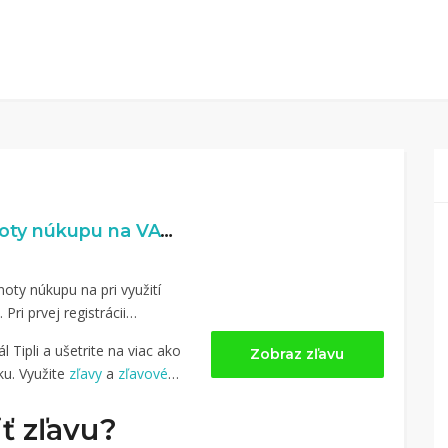
3% naspäť z hodnoty núkupu na VAWOO.com
oty núkupu na pri využití
. Pri prvej registrácii
 Tipli a ušetrite na viac ako
Zobraz zľavu
u. Využite
zľavy
a
zľavové
ť zľavu?