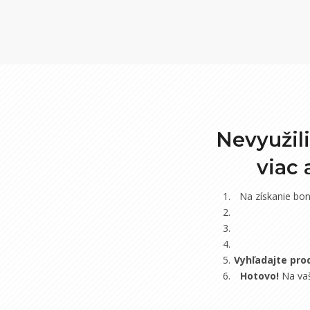
Nevyužil
viac
Na získanie bo
Vyhľadajte pro
Hotovo!
Na vaš