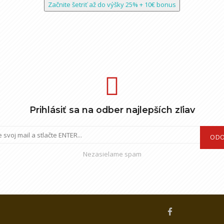
Začnite šetriť až do výšky 25% + 10€ bonus
Prihlásiť sa na odber najlepších zľiav
ODO
Nezasielame spam