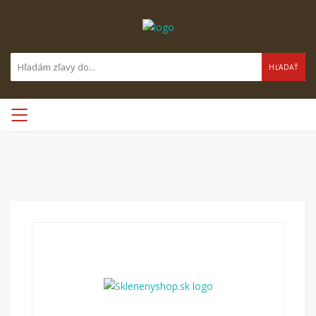
HĽADAŤ