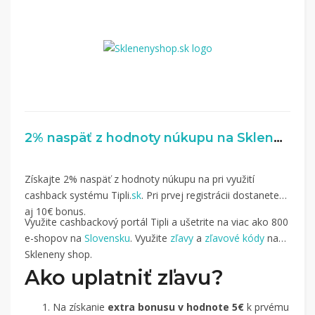
2% naspäť z hodnoty núkupu na Sklenenyshop.sk
Získajte 2% naspäť z hodnoty núkupu na pri využití
cashback systému Tipli.
sk
. Pri prvej registrácii dostanete
aj 10€ bonus.
Využite cashbackový portál Tipli a ušetrite na viac ako 800
e-shopov na
Slovensku
. Využite
zľavy
a
zľavové kódy
na
Skleneny shop.
Ako uplatniť zľavu?
Na získanie
extra bonusu v hodnote 5€
k prvému