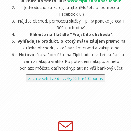
kliknite na tento link:
www.tipli.sk/odporucanie
.
Jednoducho sa zaregistrujte. (Môžete aj pomocou
Facebook-u.)
Nájdite obchod, pomocou služby Tipli (v ponuke je cca 1
500 obchodov).
Kliknite na tlačidlo "Prejsť do obchodu"
.
Vyhľadajte produkt, o ktorý máte záujem
priamo na
stránke obchodu, ktorá sa vám otvorí a zakúpte ho.
Hotovo!
Na vašom účte na Tipli budete vidieť, koľko sa
vám z nákupu vrátilo. Po potvrdení nákupu, si tieto
peniaze môžete dať hneď vyplatiť na váš bankový účet.
Začnite šetriť až do výšky 25% + 10€ bonus