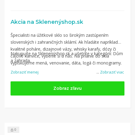
Akcia na Sklenenýshop.sk
Špecialisti na úžitkové sklo so širokým zastúpením
slovenských i zahraničných sklární. Ak hľadáte napríklad
kvalitné poháre, dizajnové vázy, whisky karafy, dózy či
Nakupujte na Sklenenýshop.sk a ušetrite v kategórii: Dům
čajové kanvice, vyberte si u nás. Na prianie do skla
a zahrada.
vypískujeme mená, venovanie, dáta, logá či monogramy.
Zobraziť menej
...
Zobraziť viac
Zobraz zľavu
0