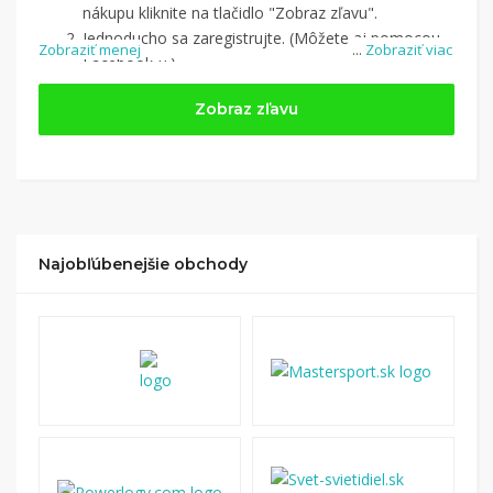
nákupu kliknite na tlačidlo "Zobraz zľavu".
Jednoducho sa zaregistrujte. (Môžete aj pomocou
Zobraziť menej
...
Zobraziť viac
Facebook-u.)
Jednoducho si
nájdite obchod, pomocou služby
Zobraz zľavu
Tipli
(v ponuke je cca 1 500 obchodov).
Kliknite na tlačidlo „Nakupovať“.
(Následne
budete presmerovaný na stránku kde zrealizujete
nákup
.
Hotovo!
Na vašom účte na Tipli budete vidieť,
koľko sa vám z nákupu vrátilo. Po potvrdení
Najobľúbenejšie obchody
nákupu, si tieto peniaze môžete dať hneď vyplatiť
na váš bankový účet.