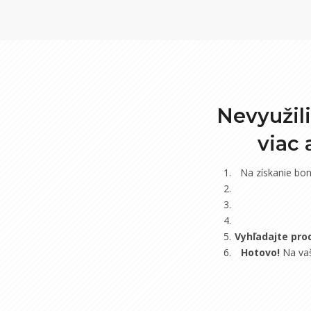
Nevyužil
viac
Na získanie bo
Vyhľadajte pro
Hotovo!
Na vaš