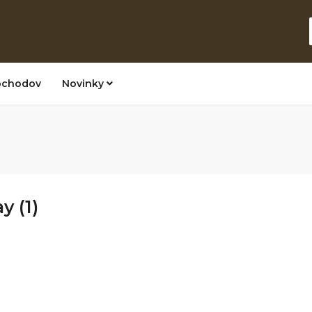
bchodov
Novinky
y (1)