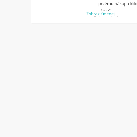
prvému nákupu klikn
zľavu".
Zobraziť menej
Jednoducho sa zareg
pomocou Facebook
Jednoducho si
náj
služby Tipli
(v pon
Kliknite na tlači
budete presmerova
zrealizujete
nákup
.
Hotovo!
Na vašom ú
koľko sa vám z náku
nákupu, si tieto p
vyplatiť na váš ban