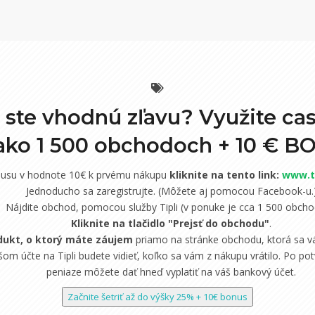
i ste vhodnú zľavu? Využite ca
 ako 1 500 obchodoch +
10 € B
nusu v hodnote 10€ k prvému nákupu
kliknite na tento link:
www.ti
Jednoducho sa zaregistrujte. (Môžete aj pomocou Facebook-u.
Nájdite obchod, pomocou služby Tipli (v ponuke je cca 1 500 obcho
Kliknite na tlačidlo "Prejsť do obchodu"
.
dukt, o ktorý máte záujem
priamo na stránke obchodu, ktorá sa vá
om účte na Tipli budete vidieť, koľko sa vám z nákupu vrátilo. Po potv
peniaze môžete dať hneď vyplatiť na váš bankový účet.
Začnite šetriť až do výšky 25% + 10€ bonus