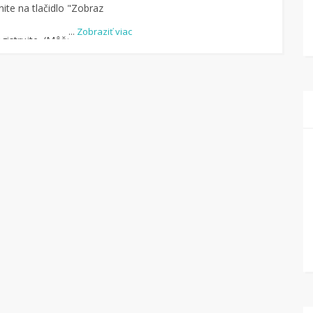
ite na tlačidlo "Zobraz
...
Zobraziť viac
istrujte. (Môžete aj
-u.)
dite obchod, pomocou
uke je cca 1 500 obchodov).
dlo „Nakupovať“.
(Následne
ný na stránku kde
čte na Tipli budete vidieť,
pu vrátilo. Po potvrdení
eniaze môžete dať hneď
kový účet.