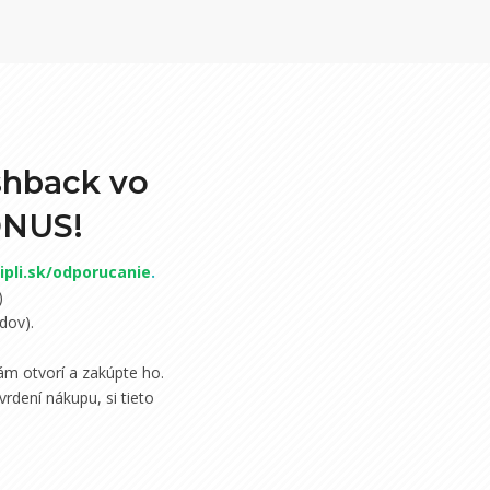
shback vo
ONUS!
pli.sk/odporucanie
.
)
dov).
m otvorí a zakúpte ho.
rdení nákupu, si tieto