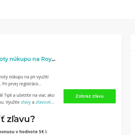
5% naspäť z hodnoty núkupu na RoyalBay.sk
oty núkupu na pri využití
. Pri prvej registrácii
 Tipli a ušetrite na viac ako
Zobraz zľavu
u. Využite
zľavy
a
zľavové
ť zľavu?
bonusu v hodnote 5€
k