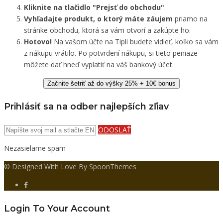
Kliknite na tlačidlo "Prejsť do obchodu"
.
Vyhľadajte produkt, o ktorý máte záujem
priamo na
stránke obchodu, ktorá sa vám otvorí a zakúpte ho.
Hotovo!
Na vašom účte na Tipli budete vidieť, koľko sa vám
z nákupu vrátilo. Po potvrdení nákupu, si tieto peniaze
môžete dať hneď vyplatiť na váš bankový účet.
Začnite šetriť až do výšky 25% + 10€ bonus
Prihlásiť sa na odber najlepších zľiav
ODOSLAŤ
Nezasielame spam
© Designed With Love By SpoonThemes
Login To Your Account