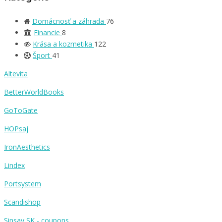
Domácnosť a záhrada
76
Financie
8
Krása a kozmetika
122
Šport
41
Altevita
BetterWorldBooks
GoToGate
HOPsaj
IronAesthetics
Lindex
Portsystem
Scandishop
Sinsay SK - coupons