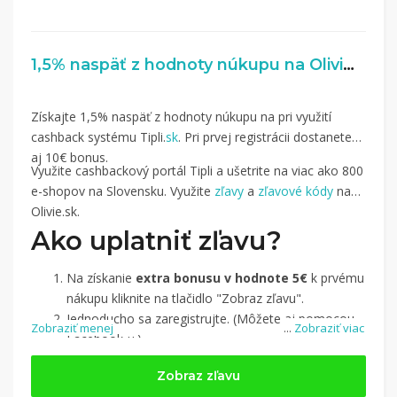
1,5% naspäť z hodnoty núkupu na Olivie.sk
Získajte 1,5% naspäť z hodnoty núkupu na pri využití
cashback systému Tipli.
sk
. Pri prvej registrácii dostanete
aj 10€ bonus.
Využite cashbackový portál Tipli a ušetrite na viac ako 800
e-shopov na Slovensku. Využite
zľavy
a
zľavové kódy
na
Olivie.sk.
Ako uplatniť zľavu?
Na získanie
extra bonusu v hodnote 5€
k prvému
nákupu kliknite na tlačidlo "Zobraz zľavu".
Jednoducho sa zaregistrujte. (Môžete aj pomocou
Zobraziť menej
...
Zobraziť viac
Facebook-u.)
Jednoducho si
nájdite obchod, pomocou služby
Zobraz zľavu
Tipli
(v ponuke je cca 1 500 obchodov).