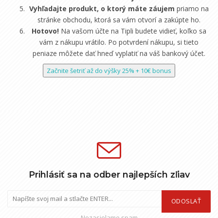
Vyhľadajte produkt, o ktorý máte záujem
priamo na
stránke obchodu, ktorá sa vám otvorí a zakúpte ho.
Hotovo!
Na vašom účte na Tipli budete vidieť, koľko sa
vám z nákupu vrátilo. Po potvrdení nákupu, si tieto
peniaze môžete dať hneď vyplatiť na váš bankový účet.
Začnite šetriť až do výšky 25% + 10€ bonus
Prihlásiť sa na odber najlepších zľiav
ODOSLAŤ
Nezasielame spam