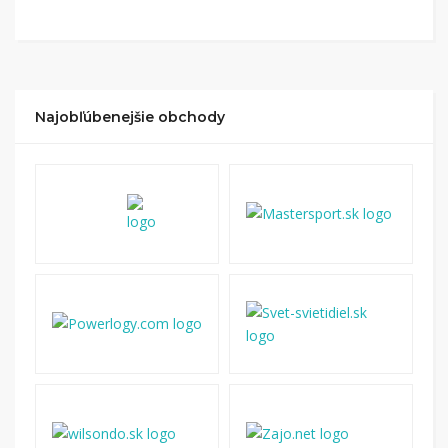
Kliknite na tlačidlo „Nakupovať“.
(Následne
budete presmerovaný na stránku kde zrealizujete
nákup
.
Hotovo!
Na vašom účte na Tipli budete vidieť,
koľko sa vám z nákupu vrátilo. Po potvrdení
Najobľúbenejšie obchody
nákupu, si tieto peniaze môžete dať hneď vyplatiť
na váš bankový účet.