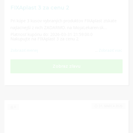
FIXAplast 3 za cenu 2
Pri kúpe 3 kusov vybraných produktov FIXAplast získate
najlacnejší z nich ZADARMO. na MojaLekaren.sk
Platnosť kupónu do: 2026-03-31 21:59:00.0
Nakupujte na FIXAplast 3 za cenu 2.
Zobraziť menej
...
Zobraziť viac
Zobraz zľavu
31. MARCA 2026
0