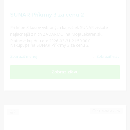
SUNAR Příkrmy 3 za cenu 2
Pri kúpe 3 kusov vybraných kapsičiek SUNAR získate
najlacnejší z nich ZADARMO. na MojaLekaren.sk
Platnosť kupónu do: 2026-03-31 21:59:00.0
Nakupujte na SUNAR Příkrmy 3 za cenu 2.
Zobraziť menej
...
Zobraziť viac
Zobraz zľavu
31. MARCA 2026
0