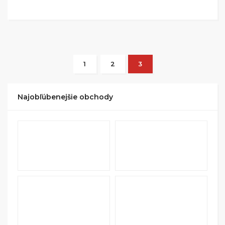
1
2
3
Najobľúbenejšie obchody