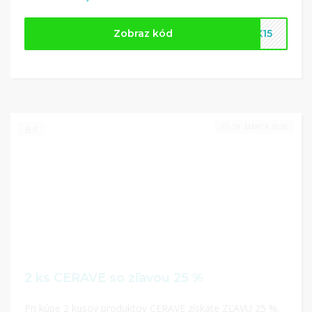
Zobraz kód
EX15
29. MARCA 2026
0
2 ks CERAVE so zľavou 25 %
Pri kúpe 2 kusov produktov CERAVE získate ZĽAVU 25 %,