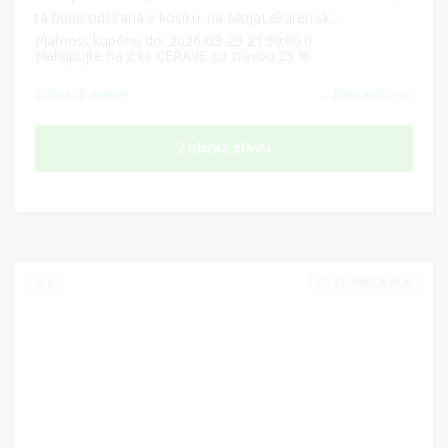
tá bude odčítaná v košíku. na MojaLekaren.sk
Platnosť kupónu do: 2026-03-29 21:59:00.0
Nakupujte na 2 ks CERAVE so zľavou 25 %.
Zobraziť menej
...
Zobraziť viac
Zobraz zľavu
31. MARCA 2026
0