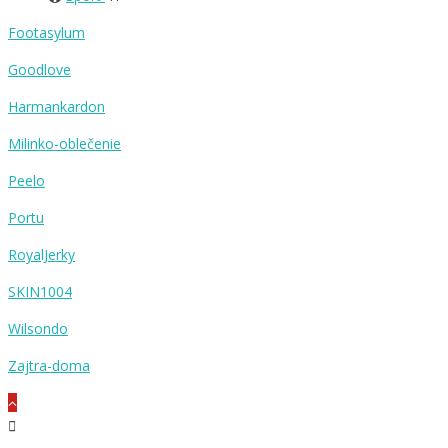
Footasylum
Goodlove
Harmankardon
Milinko-oblečenie
Peelo
Portu
RoyalJerky
SKIN1004
Wilsondo
Zajtra-doma