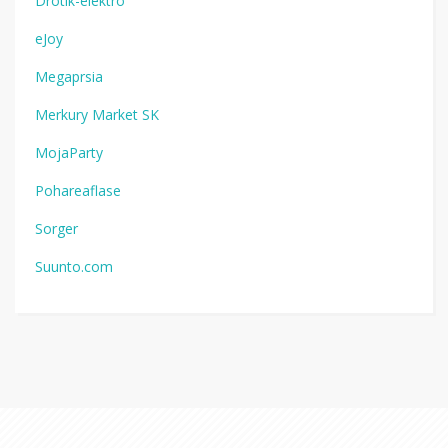
Drotik-elektro
eJoy
Megaprsia
Merkury Market SK
MojaParty
Pohareaflase
Sorger
Suunto.com