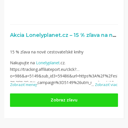
Akcia Lonelyplanet.cz – 15 % zľava na nové cestovateľské knihy
15 % zľava na nové cestovateľské knihy
Nakupujte na
Lonelyplanet
.cz.
https://tracking.affiliateport.eu/click?
o=986&a=5149&sub_id3=59486&url=https%3A%2F%2Feshop.lon
2%2F%3Futm_campaign%3D5149%26utm_medium%3Daffiliate%2
Zobraziť menej
...
Zobraziť viac
Zobraz zľavu