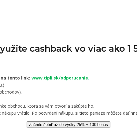
Využite cashback vo viac ako 
 na tento link:
www.tipli.sk/odporucanie
.
u.)
 obchodov).
nke obchodu, ktorá sa vám otvorí a zakúpte ho.
 nákupu vrátilo. Po potvrdení nákupu, si tieto peniaze môžete dať hne
Začnite šetriť až do výšky 25% + 10€ bonus