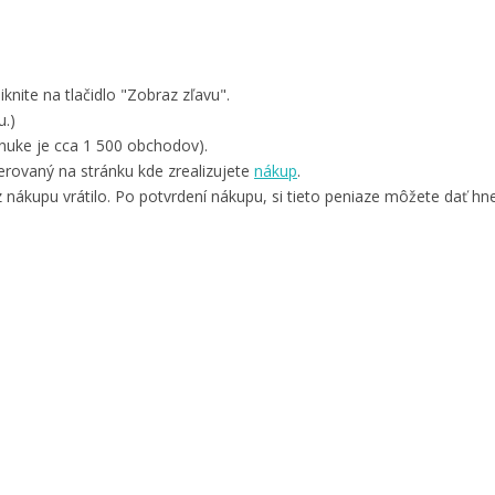
knite na tlačidlo "Zobraz zľavu".
u.)
nuke je cca 1 500 obchodov).
rovaný na stránku kde zrealizujete
nákup
.
 nákupu vrátilo. Po potvrdení nákupu, si tieto peniaze môžete dať hne