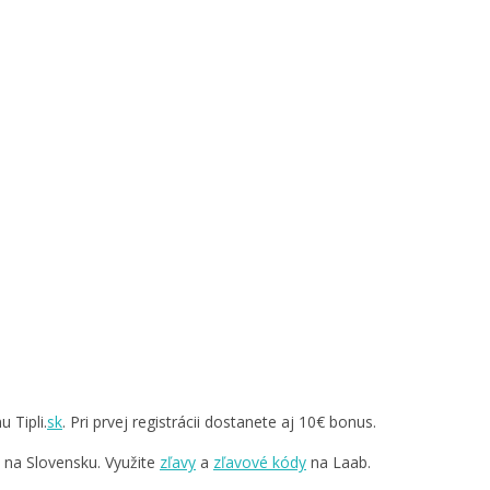
 Tipli.
sk
. Pri prvej registrácii dostanete aj 10€ bonus.
v na Slovensku. Využite
zľavy
a
zľavové kódy
na Laab.