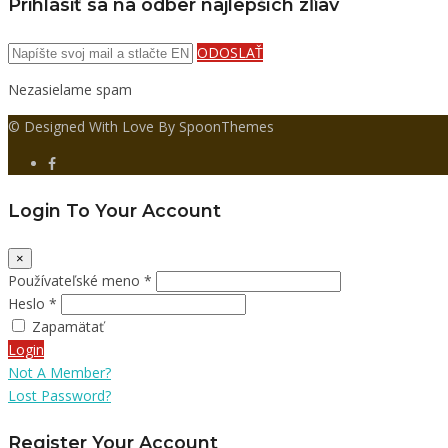
Prihlásiť sa na odber najlepších zľiav
ODOSLAŤ
Nezasielame spam
© Designed With Love By SpoonThemes
Login To Your Account
×
Používateľské meno *
Heslo *
Zapamätať
Login
Not A Member?
Lost Password?
Register Your Account