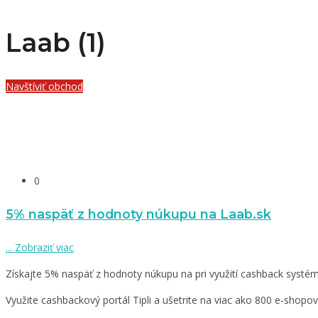
Laab (1)
Navštíviť obchod
0
5% naspäť z hodnoty núkupu na Laab.sk
...
Zobraziť viac
Získajte 5% naspäť z hodnoty núkupu na pri využití cashback systému
Využite cashbackový portál Tipli a ušetrite na viac ako 800 e-shopo