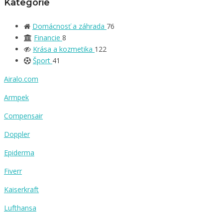
Kategórie
Domácnosť a záhrada
76
Financie
8
Krása a kozmetika
122
Šport
41
Airalo.com
Armpek
Compensair
Doppler
Epiderma
Fiverr
Kaiserkraft
Lufthansa