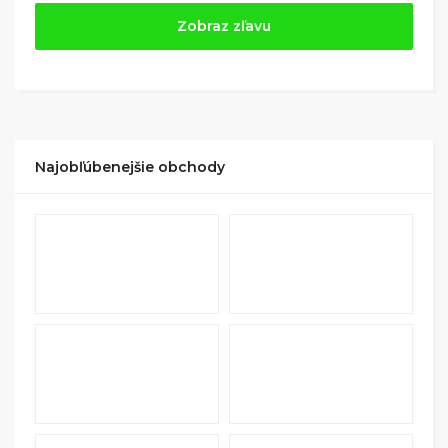
Jednoducho si
nájdite obchod, pomocou služby
Zobraz zľavu
Tipli
(v ponuke je cca 1 500 obchodov).
Kliknite na tlačidlo „Nakupovať“.
(Následne
budete presmerovaný na stránku kde zrealizujete
nákup
.
Hotovo!
Na vašom účte na Tipli budete vidieť,
koľko sa vám z nákupu vrátilo. Po potvrdení
Najobľúbenejšie obchody
nákupu, si tieto peniaze môžete dať hneď vyplatiť
na váš bankový účet.