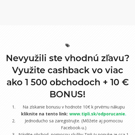
Nevyužili ste vhodnú zľavu?
Využite cashback vo viac
ako 1 500 obchodoch +
10 €
BONUS!
Na získanie bonusu v hodnote 10€ k prvému nákupu
kliknite na tento link:
www.tipli.sk/odporucanie
.
Jednoducho sa zaregistrujte. (Môžete aj pomocou
Facebook-u.)
Nájdite obchod, pomocou služby Tipli (v ponuke je cca 1