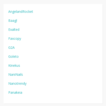
AngelandRocket
Baagl
Exalted
Faxcopy
G2A
Goleto
Kinekus
NaniNails
Nanotrendy
Panakeia