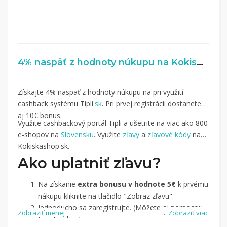
4% naspäť z hodnoty núkupu na Kokiskashop.sk
Získajte 4% naspäť z hodnoty núkupu na pri využití
cashback systému Tipli.
sk
. Pri prvej registrácii dostanete
aj 10€ bonus.
Využite cashbackový portál Tipli a ušetrite na viac ako 800
e-shopov na
Slovensku
. Využite
zľavy
a
zľavové kódy
na
Kokiskashop.sk.
Ako uplatniť zľavu?
Na získanie
extra bonusu v hodnote 5€
k prvému
nákupu kliknite na tlačidlo "Zobraz zľavu".
Jednoducho sa zaregistrujte. (Môžete aj pomocou
Zobraziť menej
...
Zobraziť viac
Facebook-u.)