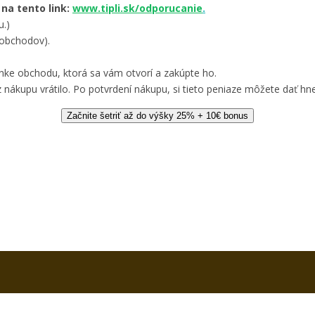
 na tento link:
www.tipli.sk/odporucanie
.
u.)
 obchodov).
nke obchodu, ktorá sa vám otvorí a zakúpte ho.
 nákupu vrátilo. Po potvrdení nákupu, si tieto peniaze môžete dať hne
Začnite šetriť až do výšky 25% + 10€ bonus