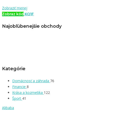
Zobraziť menej
Zobraz kód
KQ1F
Najobľúbenejšie obchody
Kategórie
Domácnosť a záhrada
76
Financie
8
Krása a kozmetika
122
Šport
41
Alibaba