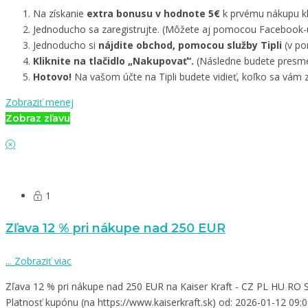
Na získanie
extra bonusu v hodnote 5€
k prvému nákupu kli
Jednoducho sa zaregistrujte. (Môžete aj pomocou Facebook-
Jednoducho si
nájdite obchod, pomocou služby Tipli
(v po
Kliknite na tlačidlo „Nakupovať“.
(Následne budete presmer
Hotovo!
Na vašom účte na Tipli budete vidieť, koľko sa vám z
Zobraziť menej
Zobraz zľavu
1
Zľava 12 % pri nákupe nad 250 EUR
...
Zobraziť viac
Zľava 12 % pri nákupe nad 250 EUR na Kaiser Kraft - CZ PL HU RO 
Platnosť kupónu (na https://www.kaiserkraft.sk) od: 2026-01-12 09: