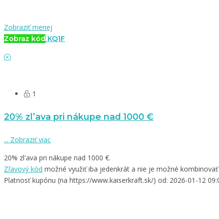
Zobraziť menej
Zobraz kód
KQ1F
1
20% zl’ava pri nákupe nad 1000 €
...
Zobraziť viac
20% zl'ava pri nákupe nad 1000 €.
Zľavový kód
možné využiť iba jedenkrát a nie je možné kombinovať s 
Platnosť kupónu (na https://www.kaiserkraft.sk/) od: 2026-01-12 09