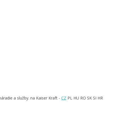
áradie a služby. na Kaiser Kraft -
CZ
PL HU RO SK SI HR