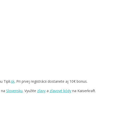
 Tipli.
sk
. Pri prvej registrácii dostanete aj 10€ bonus.
v na
Slovensku
. Využite
zľavy
a
zľavové kódy
na Kaiserkraft.