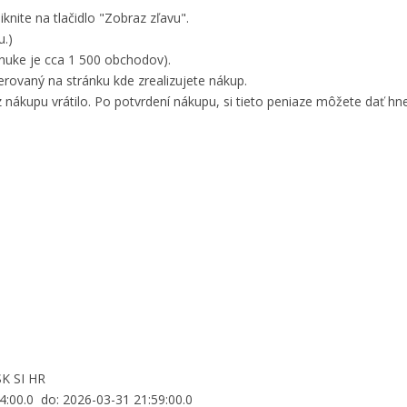
knite na tlačidlo "Zobraz zľavu".
u.)
nuke je cca 1 500 obchodov).
ovaný na stránku kde zrealizujete nákup.
 nákupu vrátilo. Po potvrdení nákupu, si tieto peniaze môžete dať hne
SK SI HR
04:00.0 do: 2026-03-31 21:59:00.0