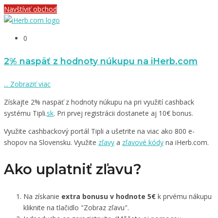
Navštíviť obchod
0
2% naspäť z hodnoty núkupu na iHerb.com
...
Zobraziť viac
Získajte 2% naspäť z hodnoty núkupu na pri využití cashback
systému Tipli.
sk
. Pri prvej registrácii dostanete aj 10€ bonus.
Využite cashbackový portál Tipli a ušetrite na viac ako 800 e-
shopov na Slovensku. Využite
zľavy
a
zľavové kódy
na iHerb.com.
Ako uplatniť zľavu?
Na získanie
extra bonusu v hodnote 5€
k prvému nákupu
kliknite na tlačidlo "Zobraz zľavu".