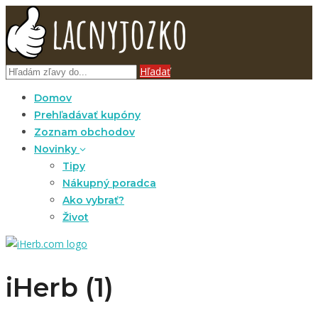
Hľadať
Domov
Prehľadávať kupóny
Zoznam obchodov
Novinky
Tipy
Nákupný poradca
Ako vybrať?
Život
iHerb (1)