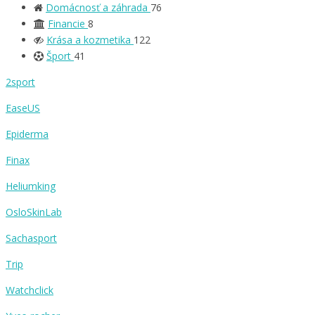
Domácnosť a záhrada
76
Financie
8
Krása a kozmetika
122
Šport
41
2sport
EaseUS
Epiderma
Finax
Heliumking
OsloSkinLab
Sachasport
Trip
Watchclick