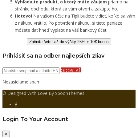
Vyhľadajte produkt, o ktorý máte záujem
priamo na
stránke obchodu, ktorá sa vám otvorí a zakúpte ho.
Hotovo!
Na vašom účte na Tipli budete vidieť, koľko sa vám
z nákupu vrátilo. Po potvrdení nákupu, si tieto peniaze
môžete dať hneď vyplatiť na váš bankový účet.
Začnite šetriť až do výšky 25% + 10€ bonus
Prihlásiť sa na odber najlepších zľiav
ODOSLAŤ
Nezasielame spam
© Designed With Love By SpoonThemes
Login To Your Account
×