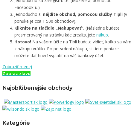
Jednoducho sa zaregistrujte. (Môžete aj pomocou
Facebook-u.)
Jednoducho si
nájdite obchod, pomocou služby Tipli
(v
ponuke je cca 1 500 obchodov).
Kliknite na tlačidlo „Nakupovať“.
(Následne budete
presmerovaný na stránku kde zrealizujete
nákup
.
Hotovo!
Na vašom účte na Tipli budete vidieť, koľko sa vám
z nákupu vrátilo. Po potvrdení nákupu, si tieto peniaze
môžete dať hneď vyplatiť na váš bankový účet.
Zobraziť menej
Zobraz zľavu
Najobľúbenejšie obchody
Kategórie