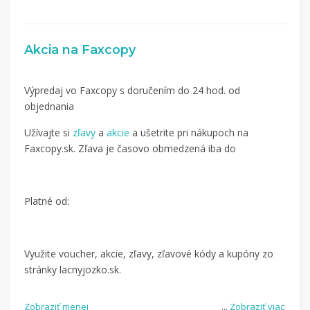
Akcia na Faxcopy
Výpredaj vo Faxcopy s doručením do 24 hod. od
objednania
Užívajte si
zľavy
a
akcie
a ušetrite pri nákupoch na
Faxcopy.sk. Zľava je časovo obmedzená iba do
Platné od:
Využite voucher, akcie, zľavy, zľavové kódy a kupóny zo
stránky lacnyjozko.sk.
Zobraziť menej
...
Zobraziť viac