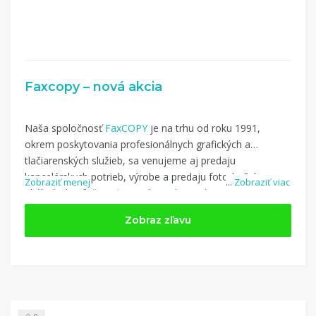
Faxcopy – nová akcia
Naša spoločnosť
FaxCOPY
je na trhu od roku 1991,
okrem poskytovania profesionálnych grafických a
tlačiarenských služieb, sa venujeme aj predaju
kancelárskych potrieb, výrobe a predaju fotodarčekov na
Zobraziť menej
...
Zobraziť viac
akúkoľvek príležitosť. Po celom
Slovensku
máme 40
predajní a doručenie do nich je zadarmo pre všetky online
Zobraz zľavu
objednávky, bez ohľadu na sumu objednávky.
Nakupujte na Faxcopy.sk a využite kupón z kategórie: