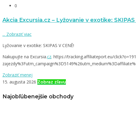
0
Akcia Excursia.cz – Lyžovanie v exotike: SKIPA
...
Zobraziť viac
Lyžovanie v exotike: SKIPAS V CENĚ!
Nakupujte na Excursia.
cz
. https://tracking.affiliateport.eu/clic
zajezdy%3Futm_campaign%3D5149%26utm_medium%3Daffiliate%26u
Zobraziť menej
15. augusta 2026
Zobraz zľavu
Najobľúbenejšie obchody