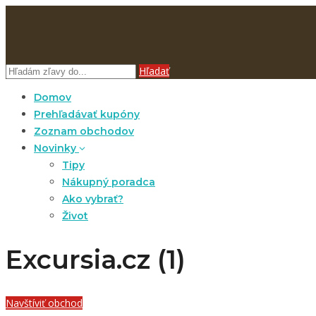
Hľadať
Domov
Prehľadávať kupóny
Zoznam obchodov
Novinky
Tipy
Nákupný poradca
Ako vybrať?
Život
Excursia.cz (1)
Navštíviť obchod