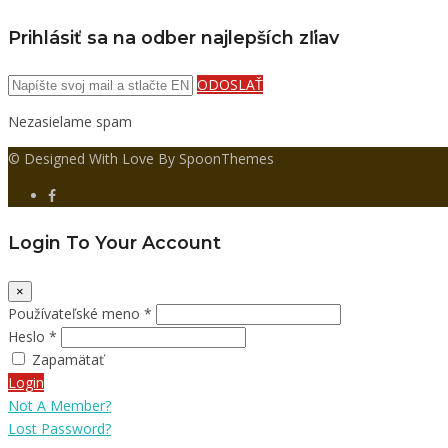
Prihlásiť sa na odber najlepších zľiav
ODOSLAŤ
Nezasielame spam
© Designed With Love By SpoonThemes
Login To Your Account
×
Používateľské meno *
Heslo *
Zapamätať
Login
Not A Member?
Lost Password?