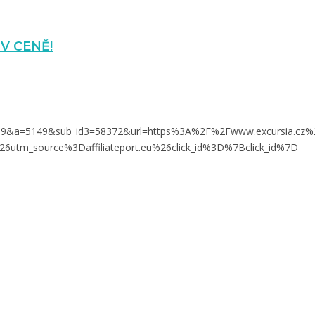
S V CENĚ!
k?o=1919&a=5149&sub_id3=58372&url=https%3A%2F%2Fwww.excursia.cz%
tm_source%3Daffiliateport.eu%26click_id%3D%7Bclick_id%7D