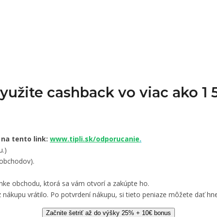
Využite cashback vo viac ako 
 na tento link:
www.tipli.sk/odporucanie
.
u.)
 obchodov).
nke obchodu, ktorá sa vám otvorí a zakúpte ho.
 nákupu vrátilo. Po potvrdení nákupu, si tieto peniaze môžete dať hne
Začnite šetriť až do výšky 25% + 10€ bonus