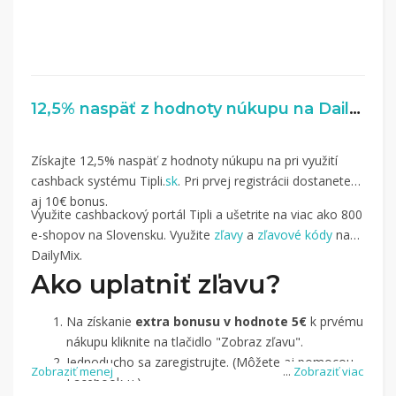
12,5% naspäť z hodnoty núkupu na DailyMix.sk
Získajte 12,5% naspäť z hodnoty núkupu na pri využití
cashback systému Tipli.
sk
. Pri prvej registrácii dostanete
aj 10€ bonus.
Využite cashbackový portál Tipli a ušetrite na viac ako 800
e-shopov na Slovensku. Využite
zľavy
a
zľavové kódy
na
DailyMix.
Ako uplatniť zľavu?
Na získanie
extra bonusu v hodnote 5€
k prvému
nákupu kliknite na tlačidlo "Zobraz zľavu".
Jednoducho sa zaregistrujte. (Môžete aj pomocou
Zobraziť menej
...
Zobraziť viac
Facebook-u.)