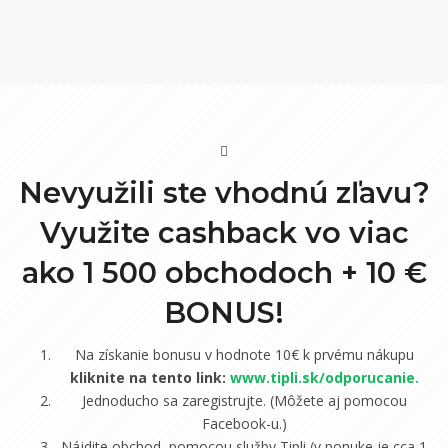
Nevyužili ste vhodnú zľavu?
Využite cashback vo viac
ako 1 500 obchodoch +
10 €
BONUS!
Na získanie bonusu v hodnote 10€ k prvému nákupu
kliknite na tento link:
www.tipli.sk/odporucanie
.
Jednoducho sa zaregistrujte. (Môžete aj pomocou
Facebook-u.)
Nájdite obchod, pomocou služby Tipli (v ponuke je cca 1