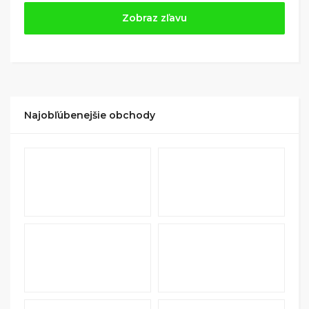
Jednoducho si
nájdite obchod, pomocou služby
Zobraz zľavu
Tipli
(v ponuke je cca 1 500 obchodov).
Kliknite na tlačidlo „Nakupovať“.
(Následne
budete presmerovaný na stránku kde zrealizujete
nákup
.
Hotovo!
Na vašom účte na Tipli budete vidieť,
koľko sa vám z nákupu vrátilo. Po potvrdení
Najobľúbenejšie obchody
nákupu, si tieto peniaze môžete dať hneď vyplatiť
na váš bankový účet.