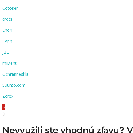
Cotosen
crocs
Enori
FAnn
JBL
miDent
Ochranneskla
Suunto.com
Zerex
Nevyužili ste vhodnú zľavu? 