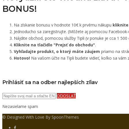
BONUS!
Na získanie bonusu v hodnote 10€ k prvému nákupu
kliknite
Jednoducho sa zaregistrujte. (Môžete aj pomocou Facebook-
Nájdite obchod, pomocou služby Tipli (v ponuke je cca 1 500
Kliknite na tlačidlo "Prejsť do obchodu"
.
Vyhľadajte produkt, o ktorý máte záujem
priamo na strá
Hotovo!
Na vašom účte na Tipli budete vidieť, koľko sa vám z
Prihlásiť sa na odber najlepších zľiav
ODOSLAŤ
Nezasielame spam
© Designed With Love By SpoonThemes