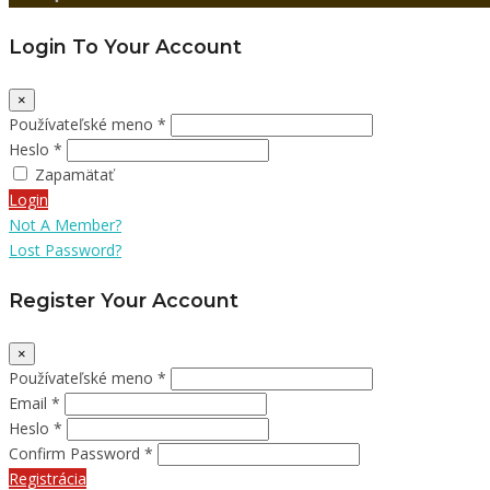
Login To Your Account
×
Používateľské meno *
Heslo *
Zapamätať
Login
Not A Member?
Lost Password?
Register Your Account
×
Používateľské meno *
Email *
Heslo *
Confirm Password *
Registrácia