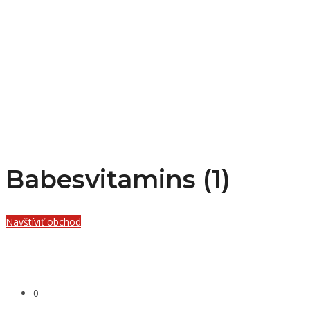
Babesvitamins (1)
Navštíviť obchod
0