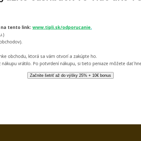
 na tento link:
www.tipli.sk/odporucanie
.
u.)
 obchodov).
nke obchodu, ktorá sa vám otvorí a zakúpte ho.
 nákupu vrátilo. Po potvrdení nákupu, si tieto peniaze môžete dať hne
Začnite šetriť až do výšky 25% + 10€ bonus