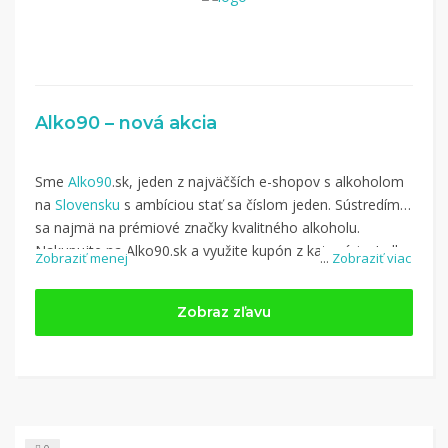
Alko90 – nová akcia
Sme
Alko90
.sk, jeden z najväčších e-shopov s alkoholom
na
Slovensku
s ambíciou stať sa číslom jeden. Sústredíme
sa najmä na prémiové značky kvalitného alkoholu.
Nakupujte na Alko90.sk a využite kupón z kategórie: Jedlo
Zobraziť menej
...
Zobraziť viac
Zobraz zľavu