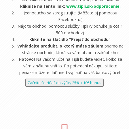
kliknite na tento link:
www.tipli.sk/odporucanie
.
Jednoducho sa zaregistrujte. (Môžete aj pomocou
Facebook-u.)
Nájdite obchod, pomocou služby Tipli (v ponuke je cca 1
500 obchodov).
Kliknite na tlačidlo "Prejsť do obchodu"
.
Vyhľadajte produkt, o ktorý máte záujem
priamo na
stránke obchodu, ktorá sa vám otvorí a zakúpte ho.
Hotovo!
Na vašom účte na Tipli budete vidieť, koľko sa
vám z nákupu vrátilo. Po potvrdení nákupu, si tieto
peniaze môžete dať hneď vyplatiť na váš bankový účet.
Začnite šetriť až do výšky 25% + 10€ bonus