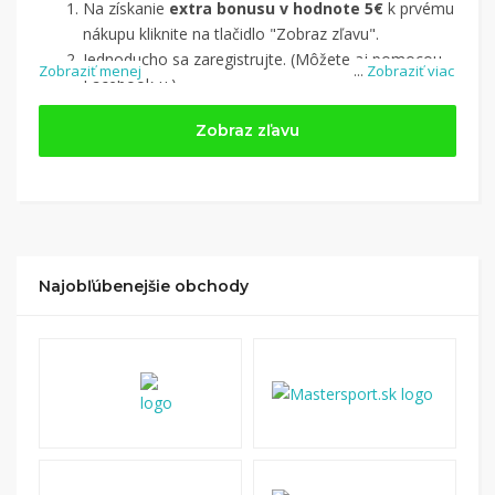
Na získanie
extra bonusu v hodnote 5€
k prvému
nákupu kliknite na tlačidlo "Zobraz zľavu".
Jednoducho sa zaregistrujte. (Môžete aj pomocou
Zobraziť menej
...
Zobraziť viac
Facebook-u.)
Jednoducho si
nájdite obchod, pomocou služby
Zobraz zľavu
Tipli
(v ponuke je cca 1 500 obchodov).
Kliknite na tlačidlo „Nakupovať“.
(Následne
budete presmerovaný na stránku kde zrealizujete
nákup
.
Hotovo!
Na vašom účte na Tipli budete vidieť,
koľko sa vám z nákupu vrátilo. Po potvrdení
Najobľúbenejšie obchody
nákupu, si tieto peniaze môžete dať hneď vyplatiť
na váš bankový účet.