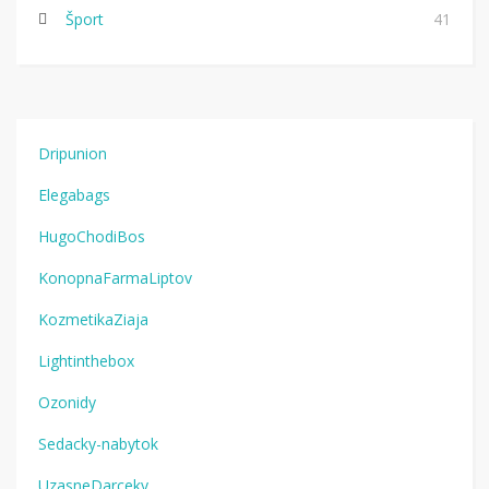
Šport
41
Dripunion
Elegabags
HugoChodiBos
KonopnaFarmaLiptov
KozmetikaZiaja
Lightinthebox
Ozonidy
Sedacky-nabytok
UzasneDarceky