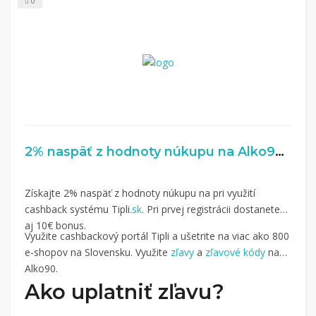
0
2% naspäť z hodnoty núkupu na Alko90.sk
Získajte 2% naspäť z hodnoty núkupu na pri využití
cashback systému Tipli.
sk
. Pri prvej registrácii dostanete
aj 10€ bonus.
Využite cashbackový portál Tipli a ušetrite na viac ako 800
e-shopov na Slovensku. Využite
zľavy
a
zľavové kódy
na
Alko90.
Ako uplatniť zľavu?