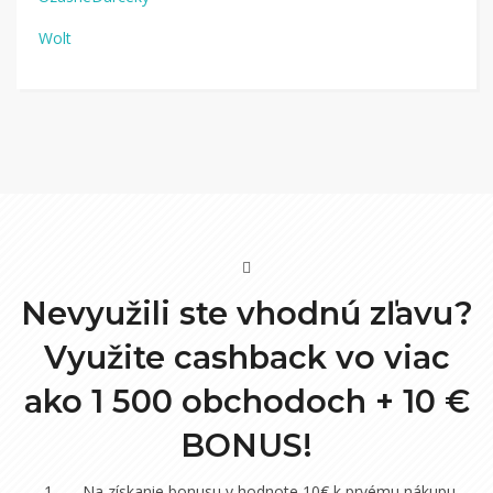
Wolt
Nevyužili ste vhodnú zľavu?
Využite cashback vo viac
ako 1 500 obchodoch +
10 €
BONUS!
Na získanie bonusu v hodnote 10€ k prvému nákupu