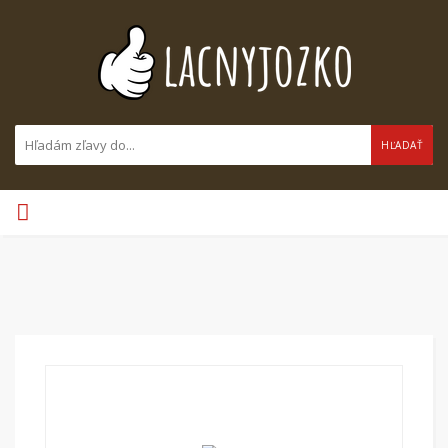
HĽADAŤ