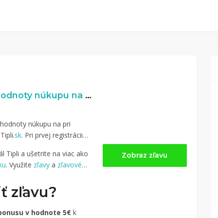
3,075% naspäť z hodnoty núkupu na Alibaba.com
 hodnoty núkupu na pri
ipli.
sk
. Pri prvej registrácii
 Tipli a ušetrite na viac ako
Zobraz zľavu
ku
. Využite
zľavy
a
zľavové
ť zľavu?
bonusu v hodnote 5€
k