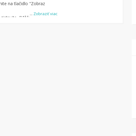
ite na tlačidlo "Zobraz
...
Zobraziť viac
istrujte. (Môžete aj
-u.)
dite obchod, pomocou
uke je cca 1 500 obchodov).
dlo „Nakupovať“.
(Následne
ný na stránku kde
čte na Tipli budete vidieť,
pu vrátilo. Po potvrdení
eniaze môžete dať hneď
kový účet.