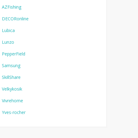
AZFishing
DECORonline
Lubica
Lunzo
PepperField
Samsung
SkillShare
Velkykosik
Vivrehome
Yves-rocher