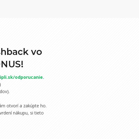
shback vo
ONUS!
pli.sk/odporucanie
.
)
dov).
m otvorí a zakúpte ho.
rdení nákupu, si tieto