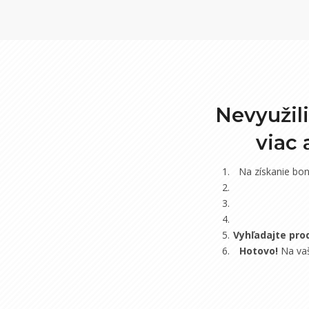
Nevyužil
viac
Na získanie bo
Vyhľadajte pro
Hotovo!
Na vaš