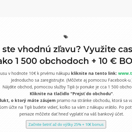
i ste vhodnú zľavu? Využite ca
 ako 1 500 obchodoch +
10 € B
nusu v hodnote 10€ k prvému nákupu
kliknite na tento link:
www.ti
Jednoducho sa zaregistrujte. (Môžete aj pomocou Facebook-u.
Nájdite obchod, pomocou služby Tipli (v ponuke je cca 1 500 obcho
Kliknite na tlačidlo "Prejsť do obchodu"
.
dukt, o ktorý máte záujem
priamo na stránke obchodu, ktorá sa vá
om účte na Tipli budete vidieť, koľko sa vám z nákupu vrátilo. Po potv
peniaze môžete dať hneď vyplatiť na váš bankový účet.
Začnite šetriť až do výšky 25% + 10€ bonus