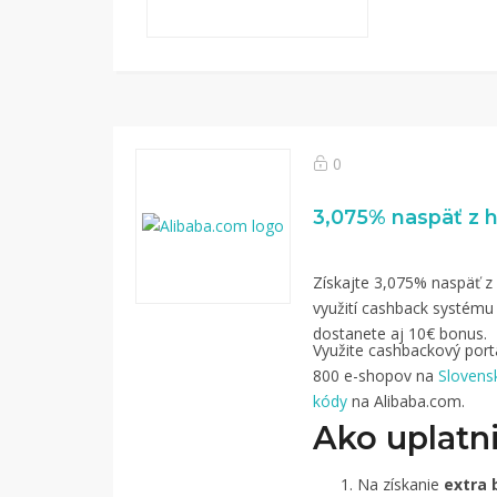
0
Získajte 3,075% naspäť z
využití cashback systému T
dostanete aj 10€ bonus.
Využite cashbackový portál
800 e-shopov na
Slovens
kódy
na Alibaba.com.
Ako uplatni
Na získanie
extra 