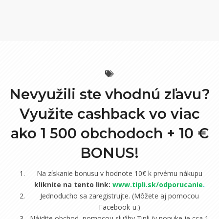
Nevyužili ste vhodnú zľavu?
Využite cashback vo viac
ako 1 500 obchodoch +
10 €
BONUS!
Na získanie bonusu v hodnote 10€ k prvému nákupu
kliknite na tento link:
www.tipli.sk/odporucanie
.
Jednoducho sa zaregistrujte. (Môžete aj pomocou
Facebook-u.)
Nájdite obchod, pomocou služby Tipli (v ponuke je cca 1