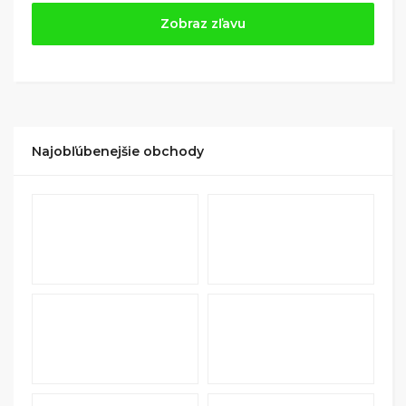
Jednoducho si
nájdite obchod, pomocou služby
Zobraz zľavu
Tipli
(v ponuke je cca 1 500 obchodov).
Kliknite na tlačidlo „Nakupovať“.
(Následne
budete presmerovaný na stránku kde zrealizujete
nákup
.
Hotovo!
Na vašom účte na Tipli budete vidieť,
koľko sa vám z nákupu vrátilo. Po potvrdení
Najobľúbenejšie obchody
nákupu, si tieto peniaze môžete dať hneď vyplatiť
na váš bankový účet.