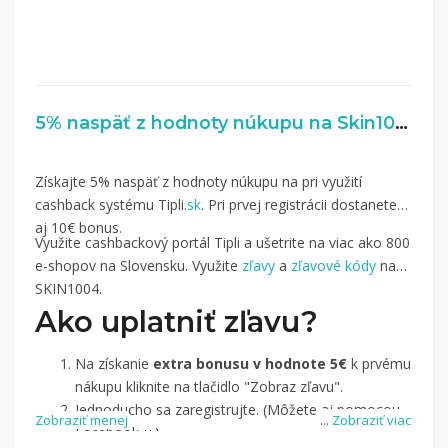
5% naspäť z hodnoty núkupu na Skin1004.sk
Získajte 5% naspäť z hodnoty núkupu na pri využití
cashback systému Tipli.
sk
. Pri prvej registrácii dostanete
aj 10€ bonus.
Využite cashbackový portál Tipli a ušetrite na viac ako 800
e-shopov na Slovensku. Využite
zľavy
a
zľavové kódy
na
SKIN1004.
Ako uplatniť zľavu?
Na získanie
extra bonusu v hodnote 5€
k prvému
nákupu kliknite na tlačidlo "Zobraz zľavu".
Jednoducho sa zaregistrujte. (Môžete aj pomocou
Zobraziť menej
...
Zobraziť viac
Facebook-u.)