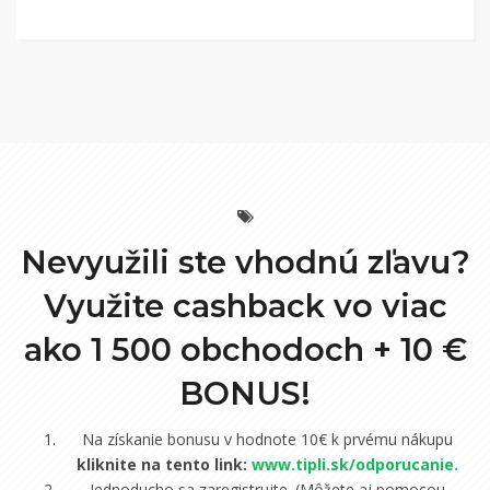
Nevyužili ste vhodnú zľavu?
Využite cashback vo viac
ako 1 500 obchodoch +
10 €
BONUS!
Na získanie bonusu v hodnote 10€ k prvému nákupu
kliknite na tento link:
www.tipli.sk/odporucanie
.
Jednoducho sa zaregistrujte. (Môžete aj pomocou