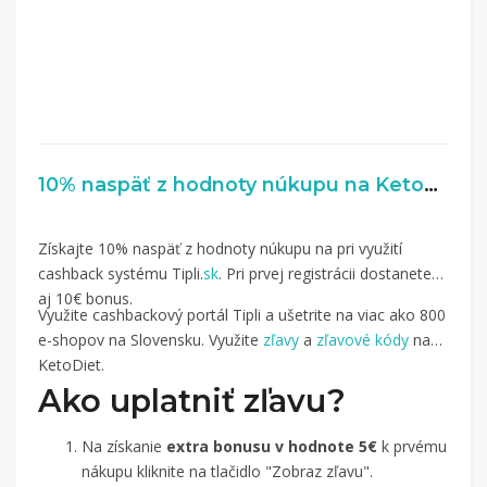
10% naspäť z hodnoty núkupu na Ketodiet.sk
Získajte 10% naspäť z hodnoty núkupu na pri využití
cashback systému Tipli.
sk
. Pri prvej registrácii dostanete
aj 10€ bonus.
Využite cashbackový portál Tipli a ušetrite na viac ako 800
e-shopov na Slovensku. Využite
zľavy
a
zľavové kódy
na
KetoDiet.
Ako uplatniť zľavu?
Na získanie
extra bonusu v hodnote 5€
k prvému
nákupu kliknite na tlačidlo "Zobraz zľavu".