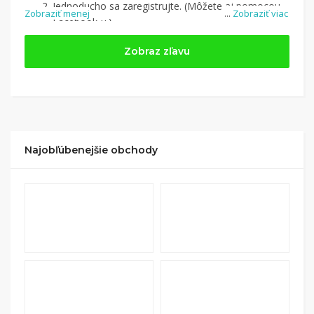
Jednoducho sa zaregistrujte. (Môžete aj pomocou
Zobraziť menej
...
Zobraziť viac
Facebook-u.)
Jednoducho si
nájdite obchod, pomocou služby
Zobraz zľavu
Tipli
(v ponuke je cca 1 500 obchodov).
Kliknite na tlačidlo „Nakupovať“.
(Následne
budete presmerovaný na stránku kde zrealizujete
nákup
.
Hotovo!
Na vašom účte na Tipli budete vidieť,
koľko sa vám z nákupu vrátilo. Po potvrdení
Najobľúbenejšie obchody
nákupu, si tieto peniaze môžete dať hneď vyplatiť
na váš bankový účet.