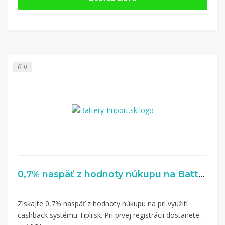
Tipli
(v ponuke je cca 1 500 obchodov).
Kliknite na tlačidlo „Nakupovať“.
(Následne
budete presmerovaný na stránku kde zrealizujete
nákup.
Hotovo!
Na vašom účte na Tipli budete vidieť,
koľko sa vám z nákupu vrátilo. Po potvrdení
0
nákupu, si tieto peniaze môžete dať hneď vyplatiť
na váš bankový účet.
0,7% naspäť z hodnoty núkupu na Battery-Import.sk
Získajte 0,7% naspäť z hodnoty núkupu na pri využití
cashback systému Tipli.sk. Pri prvej registrácii dostanete