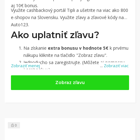
aj 10€ bonus.
Využite cashbackový portál Tipli a ušetrite na viac ako 800
e-shopov na Slovensku. Využite zľavy a zľavové kódy na
Auto123.
Ako uplatniť zľavu?
Na získanie
extra bonusu v hodnote 5€
k prvému
nákupu kliknite na tlačidlo "Zobraz zľavu".
Jednoducho sa zaregistrujte. (Môžete aj pomocou
Zobraziť menej
...
Zobraziť viac
Facebook-u.)
Jednoducho si
nájdite obchod, pomocou služby
Zobraz zľavu
Tipli
(v ponuke je cca 1 500 obchodov).
Kliknite na tlačidlo „Nakupovať“.
(Následne
budete presmerovaný na stránku kde zrealizujete
nákup.
Hotovo!
Na vašom účte na Tipli budete vidieť,
koľko sa vám z nákupu vrátilo. Po potvrdení
0
nákupu, si tieto peniaze môžete dať hneď vyplatiť
na váš bankový účet.