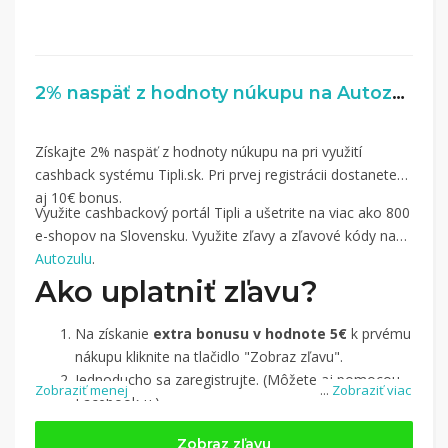
2% naspäť z hodnoty núkupu na Autozulu.sk
Získajte 2% naspäť z hodnoty núkupu na pri využití
cashback systému Tipli.sk. Pri prvej registrácii dostanete
aj 10€ bonus.
Využite cashbackový portál Tipli a ušetrite na viac ako 800
e-shopov na Slovensku. Využite zľavy a zľavové kódy na
Autozulu
.
Ako uplatniť zľavu?
Na získanie
extra bonusu v hodnote 5€
k prvému
nákupu kliknite na tlačidlo "Zobraz zľavu".
Jednoducho sa zaregistrujte. (Môžete aj pomocou
Zobraziť menej
...
Zobraziť viac
Facebook-u.)
Jednoducho si
nájdite obchod, pomocou služby
Zobraz zľavu