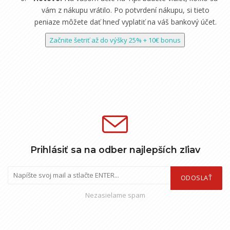
vám z nákupu vrátilo. Po potvrdení nákupu, si tieto
peniaze môžete dať hneď vyplatiť na váš bankový účet.
Začnite šetriť až do výšky 25% + 10€ bonus
Prihlásiť sa na odber najlepších zľiav
ODOSLAŤ
Nezasielame spam