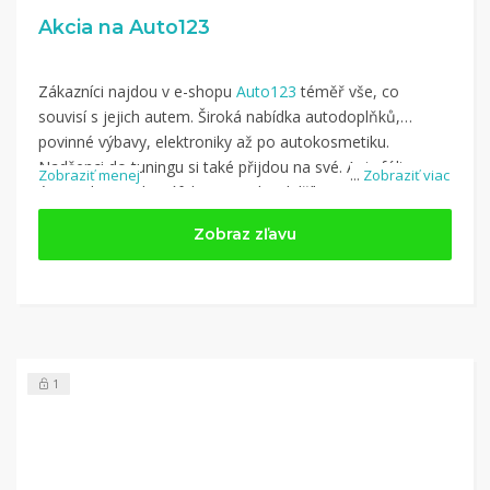
Akcia na Auto123
Zákazníci najdou v e-shopu
Auto123
téměř vše, co
souvisí s jejich autem. Široká nabídka autodoplňků,
povinné výbavy, elektroniky až po autokosmetiku.
Nadšenci do tuningu si také přijdou na své. Autofólie,
Zobraziť menej
...
Zobraziť viac
úprava koncovky výfuku a mnoho dalšího.
Ušetrite pri nákupe na Auto123.sk
Zobraz zľavu
1