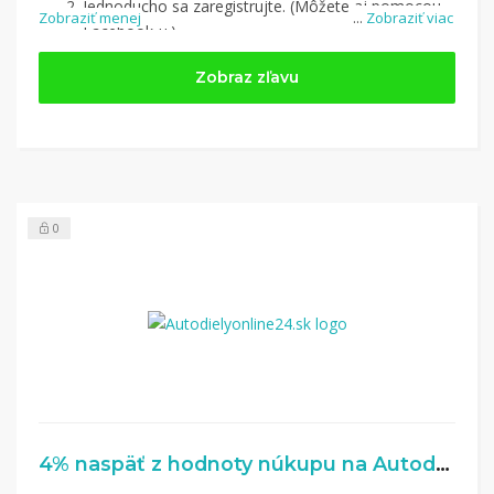
Jednoducho sa zaregistrujte. (Môžete aj pomocou
Zobraziť menej
...
Zobraziť viac
Facebook-u.)
Jednoducho si
nájdite obchod, pomocou služby
Zobraz zľavu
Tipli
(v ponuke je cca 1 500 obchodov).
Kliknite na tlačidlo „Nakupovať“.
(Následne
budete presmerovaný na stránku kde zrealizujete
nákup.
Hotovo!
Na vašom účte na Tipli budete vidieť,
koľko sa vám z nákupu vrátilo. Po potvrdení
0
nákupu, si tieto peniaze môžete dať hneď vyplatiť
na váš bankový účet.
4% naspäť z hodnoty núkupu na Autodielyonline24.sk