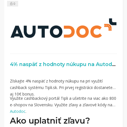
0
nákupu, si tieto peniaze môžete dať hneď vyplatiť
na váš bankový účet.
4% naspäť z hodnoty núkupu na Autodoc.sk
Získajte 4% naspäť z hodnoty núkupu na pri využití
cashback systému Tipli.sk. Pri prvej registrácii dostanete
aj 10€ bonus.
Využite cashbackový portál Tipli a ušetrite na viac ako 800
e-shopov na Slovensku. Využite zľavy a zľavové kódy na
Autodoc
.
Ako uplatniť zľavu?