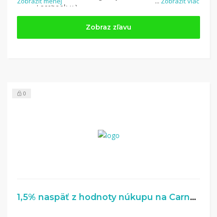
Zobraziť menej
...
Zobraziť viac
Facebook-u.)
Jednoducho si
nájdite obchod, pomocou služby
Zobraz zľavu
Tipli
(v ponuke je cca 1 500 obchodov).
Kliknite na tlačidlo „Nakupovať“.
(Následne
budete presmerovaný na stránku kde zrealizujete
nákup.
Hotovo!
Na vašom účte na Tipli budete vidieť,
koľko sa vám z nákupu vrátilo. Po potvrdení
0
nákupu, si tieto peniaze môžete dať hneď vyplatiť
na váš bankový účet.
1,5% naspäť z hodnoty núkupu na Carneo.sk