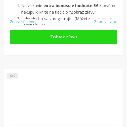
Na získanie
extra bonusu v hodnote 5€
k prvému
nákupu kliknite na tlačidlo "Zobraz zľavu".
Jednoducho sa zaregistrujte. (Môžete aj pomocou
Zobraziť menej
...
Zobraziť viac
Facebook-u.)
Jednoducho si
nájdite obchod, pomocou služby
Zobraz zľavu
Tipli
(v ponuke je cca 1 500 obchodov).
Kliknite na tlačidlo „Nakupovať“.
(Následne
budete presmerovaný na stránku kde zrealizujete
nákup.
Hotovo!
Na vašom účte na Tipli budete vidieť,
koľko sa vám z nákupu vrátilo. Po potvrdení
0
nákupu, si tieto peniaze môžete dať hneď vyplatiť
na váš bankový účet.