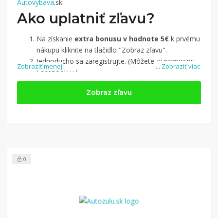
Autovybava
.sk.
Ako uplatniť zľavu?
Na získanie
extra bonusu v hodnote 5€
k prvému
nákupu kliknite na tlačidlo "Zobraz zľavu".
Jednoducho sa zaregistrujte. (Môžete aj pomocou
Zobraziť menej
...
Zobraziť viac
Facebook-u.)
Jednoducho si
nájdite obchod, pomocou služby
Zobraz zľavu
Tipli
(v ponuke je cca 1 500 obchodov).
Kliknite na tlačidlo „Nakupovať“.
(Následne
budete presmerovaný na stránku kde zrealizujete
nákup.
Hotovo!
Na vašom účte na Tipli budete vidieť,
koľko sa vám z nákupu vrátilo. Po potvrdení
0
nákupu, si tieto peniaze môžete dať hneď vyplatiť
na váš bankový účet.