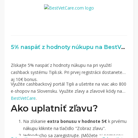
5% naspäť z hodnoty núkupu na BestVetCare.com
Získajte 5% naspäť z hodnoty núkupu na pri využití
cashback systému Tipli.sk. Pri prvej registrácii dostanete
aj 10€ bonus.
Využite cashbackový portál Tipli a ušetrite na viac ako 800
e-shopov na Slovensku. Využite zľavy a zľavové kódy na
BestVetCare
.
Ako uplatniť zľavu?
Na získanie
extra bonusu v hodnote 5€
k prvému
nákupu kliknite na tlačidlo "Zobraz zľavu".
Jednoducho sa zaregistrujte. (Môžete aj pomocou