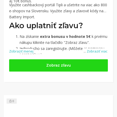
aj 10€ bonus.
Využite cashbackový portál Tipli a ušetrite na viac ako 800
e-shopov na Slovensku. Využite zľavy a zľavové kódy na
Battery Import.
Ako uplatniť zľavu?
Na získanie
extra bonusu v hodnote 5€
k prvému
nákupu kliknite na tlačidlo "Zobraz zľavu".
Jednoducho sa zaregistrujte. (Môžete aj pomocou
Zobraziť menej
...
Zobraziť viac
Facebook-u.)
Jednoducho si
nájdite obchod, pomocou služby
Zobraz zľavu
Tipli
(v ponuke je cca 1 500 obchodov).
Kliknite na tlačidlo „Nakupovať“.
(Následne
budete presmerovaný na stránku kde zrealizujete
nákup.
Hotovo!
Na vašom účte na Tipli budete vidieť,
koľko sa vám z nákupu vrátilo. Po potvrdení
0
nákupu, si tieto peniaze môžete dať hneď vyplatiť
na váš bankový účet.