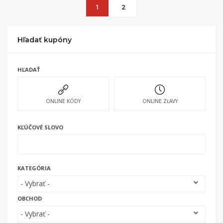
nákupu, si tieto peniaze môžete dať hneď vyplatiť
1
2
na váš bankový účet.
Hľadať kupóny
HĽADAŤ
ONLINE KÓDY
ONLINE ZĽAVY
KĽÚČOVÉ SLOVO
KATEGÓRIA
OBCHOD