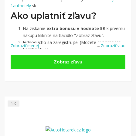
1autodiely
.sk.
Ako uplatniť zľavu?
Na získanie
extra bonusu v hodnote 5€
k prvému
nákupu kliknite na tlačidlo "Zobraz zľavu".
Jednoducho sa zaregistrujte. (Môžete aj pomocou
Zobraziť menej
...
Zobraziť viac
Facebook-u.)
Jednoducho si
nájdite obchod, pomocou služby
Zobraz zľavu
Tipli
(v ponuke je cca 1 500 obchodov).
Kliknite na tlačidlo „Nakupovať“.
(Následne
budete presmerovaný na stránku kde zrealizujete
nákup.
Hotovo!
Na vašom účte na Tipli budete vidieť,
koľko sa vám z nákupu vrátilo. Po potvrdení
0
nákupu, si tieto peniaze môžete dať hneď vyplatiť
na váš bankový účet.