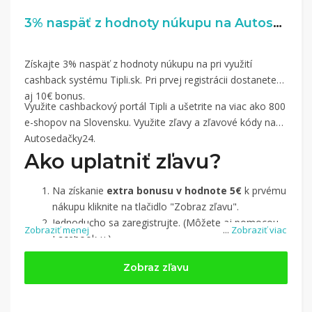
3% naspäť z hodnoty núkupu na Autosedacky24.sk
Získajte 3% naspäť z hodnoty núkupu na pri využití
cashback systému Tipli.sk. Pri prvej registrácii dostanete
aj 10€ bonus.
Využite cashbackový portál Tipli a ušetrite na viac ako 800
e-shopov na Slovensku. Využite zľavy a zľavové kódy na
Autosedačky24.
Ako uplatniť zľavu?
Na získanie
extra bonusu v hodnote 5€
k prvému
nákupu kliknite na tlačidlo "Zobraz zľavu".
Jednoducho sa zaregistrujte. (Môžete aj pomocou
Zobraziť menej
...
Zobraziť viac
Facebook-u.)
Jednoducho si
nájdite obchod, pomocou služby
Zobraz zľavu
Tipli
(v ponuke je cca 1 500 obchodov).
Kliknite na tlačidlo „Nakupovať“.
(Následne
budete presmerovaný na stránku kde zrealizujete