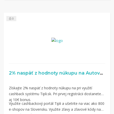
nákup.
Hotovo!
Na vašom účte na Tipli budete vidieť,
koľko sa vám z nákupu vrátilo. Po potvrdení
0
nákupu, si tieto peniaze môžete dať hneď vyplatiť
na váš bankový účet.
2% naspäť z hodnoty núkupu na Autovybava.sk
Získajte 2% naspäť z hodnoty núkupu na pri využití
cashback systému Tipli.sk. Pri prvej registrácii dostanete
aj 10€ bonus.
Využite cashbackový portál Tipli a ušetrite na viac ako 800
e-shopov na Slovensku. Využite zľavy a zľavové kódy na