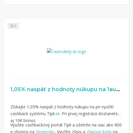
3
1,05% naspäť z hodnoty núkupu na 1autodiely.sk
Získajte 1,05% naspäť z hodnoty núkupu na pri využití
cashback systému Tipli.
sk
. Pri prvej registrácii dostanete
aj 10€ bonus.
Využite cashbackový portál Tipli a ušetrite na viac ako 800
e-shopov na
Slovensku
. Využite zľavy a
zľavové kódy
na