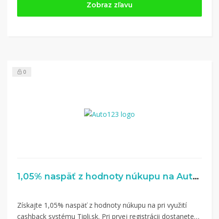
Zobraz zľavu
Tipli
(v ponuke je cca 1 500 obchodov).
Kliknite na tlačidlo „Nakupovať“.
(Následne
budete presmerovaný na stránku kde zrealizujete
nákup.
Hotovo!
Na vašom účte na Tipli budete vidieť,
koľko sa vám z nákupu vrátilo. Po potvrdení
0
nákupu, si tieto peniaze môžete dať hneď vyplatiť
na váš bankový účet.
1,05% naspäť z hodnoty núkupu na Auto123.sk
Získajte 1,05% naspäť z hodnoty núkupu na pri využití
cashback systému Tipli.sk. Pri prvej registrácii dostanete