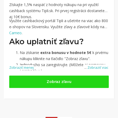
Získajte 1,5% naspäť z hodnoty núkupu na pri využití
cashback systému Tipli.sk. Pri prvej registrácii dostanete
aj 10€ bonus.
Využite cashbackový portál Tipli a ušetrite na viac ako 800
e-shopov na Slovensku. Využite zľavy a zľavové kódy na
Carneo
.
Ako uplatniť zľavu?
Na získanie
extra bonusu v hodnote 5€
k prvému
nákupu kliknite na tlačidlo "Zobraz zľavu".
Jednoducho sa zaregistrujte. (Môžete aj pomocou
Zobraziť menej
...
Zobraziť viac
Facebook-u.)
Jednoducho si
nájdite obchod, pomocou služby
Zobraz zľavu
Tipli
(v ponuke je cca 1 500 obchodov).
Kliknite na tlačidlo „Nakupovať“.
(Následne
budete presmerovaný na stránku kde zrealizujete
nákup.
Hotovo!
Na vašom účte na Tipli budete vidieť,
koľko sa vám z nákupu vrátilo. Po potvrdení