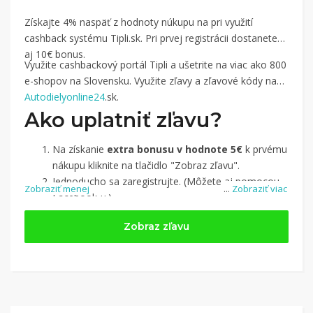
Získajte 4% naspäť z hodnoty núkupu na pri využití
cashback systému Tipli.sk. Pri prvej registrácii dostanete
aj 10€ bonus.
Využite cashbackový portál Tipli a ušetrite na viac ako 800
e-shopov na Slovensku. Využite zľavy a zľavové kódy na
Autodielyonline24
.sk.
Ako uplatniť zľavu?
Na získanie
extra bonusu v hodnote 5€
k prvému
nákupu kliknite na tlačidlo "Zobraz zľavu".
Jednoducho sa zaregistrujte. (Môžete aj pomocou
Zobraziť menej
...
Zobraziť viac
Facebook-u.)
Jednoducho si
nájdite obchod, pomocou služby
Zobraz zľavu
Tipli
(v ponuke je cca 1 500 obchodov).
Kliknite na tlačidlo „Nakupovať“.
(Následne
budete presmerovaný na stránku kde zrealizujete
nákup.
Hotovo!
Na vašom účte na Tipli budete vidieť,
koľko sa vám z nákupu vrátilo. Po potvrdení