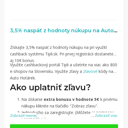
3,5% naspäť z hodnoty núkupu na AutoHotarek.cz
Získajte 3,5% naspäť z hodnoty núkupu na pri využití
cashback systému Tipli.sk. Pri prvej registrácii dostanete
aj 10€ bonus.
Využite cashbackový portál Tipli a ušetrite na viac ako 800
e-shopov na Slovensku. Využite zľavy a
zľavové
kódy na
Auto Hotárek.
Ako uplatniť zľavu?
Na získanie
extra bonusu v hodnote 5€
k prvému
nákupu kliknite na tlačidlo "Zobraz zľavu".
Jednoducho sa zaregistrujte. (Môžete aj pomocou
Zobraziť menej
...
Zobraziť viac
Facebook-u.)
Jednoducho si
nájdite obchod, pomocou služby