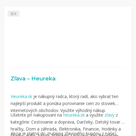
6
Zľava – Heureka
Heureka.sk
je nákupný radca, ktorý radí, ako vybrať ten
najlepší produkt a ponúka porovnanie cien zo stoviek
internetových obchodov. Využite výhodný nákup.
Ušetrite pri nakupovaní na
Heureka.sk
a využite
zľavy
z
kategórie: Cestovanie a doprava, Darčeky, Detský tovar a
hračky, Dom a záhrada, Elektronika, Financie, Hodinky a
Akcia je platná do zrušenia zľavového kupónu z našej
šperky, Jedlo, Móda, Nábytok a bývanie, Pre dospelých,