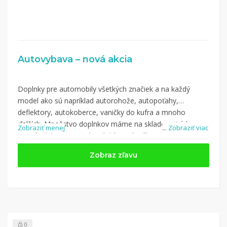
Autovybava – nová akcia
Doplnky pre automobily všetkých značiek a na každý
model ako sú napríklad autorohože, autopoťahy,
deflektory, autokoberce, vaničky do kufra a mnoho
ďalších. Množstvo doplnkov máme na sklade a tisícky
Zobraziť menej
...
Zobraziť viac
autodoplnkov vieme doručiť do 48 hodín.
Nakupujte na Autovybava.sk a využite kupón z kategórie:
Zobraz zľavu
Ostatné
0