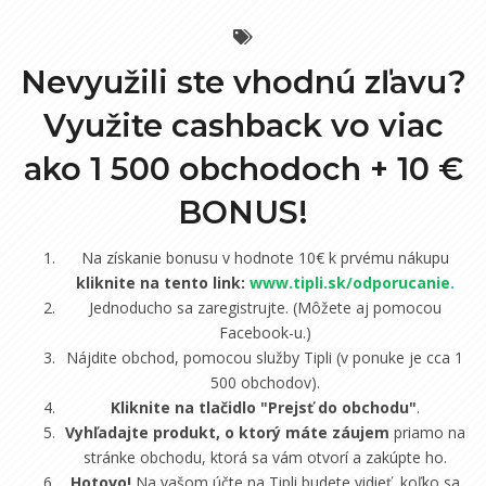
Nevyužili ste vhodnú zľavu?
Využite cashback vo viac
ako 1 500 obchodoch +
10 €
BONUS!
Na získanie bonusu v hodnote 10€ k prvému nákupu
kliknite na tento link:
www.tipli.sk/odporucanie
.
Jednoducho sa zaregistrujte. (Môžete aj pomocou
Facebook-u.)
Nájdite obchod, pomocou služby Tipli (v ponuke je cca 1
500 obchodov).
Kliknite na tlačidlo "Prejsť do obchodu"
.
Vyhľadajte produkt, o ktorý máte záujem
priamo na
stránke obchodu, ktorá sa vám otvorí a zakúpte ho.
Hotovo!
Na vašom účte na Tipli budete vidieť, koľko sa