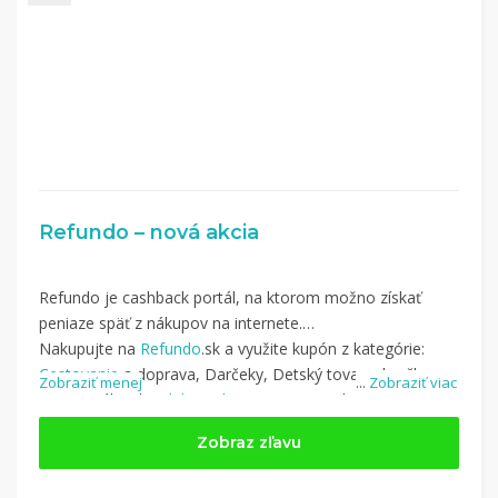
Refundo – nová akcia
Refundo je cashback portál, na ktorom možno získať
peniaze späť z nákupov na internete.
Nakupujte na
Refundo
.sk a využite kupón z kategórie:
Cestovanie
a doprava, Darčeky, Detský tovar a hračky,
Zobraziť menej
...
Zobraziť viac
Dom a záhrada,
Elektronika
, Financie, Hodinky a šperky,
Jedlo, Móda,
Nábytok a bývanie
, Pre dospelých, Zdravie a
Zobraz zľavu
krása, Šport