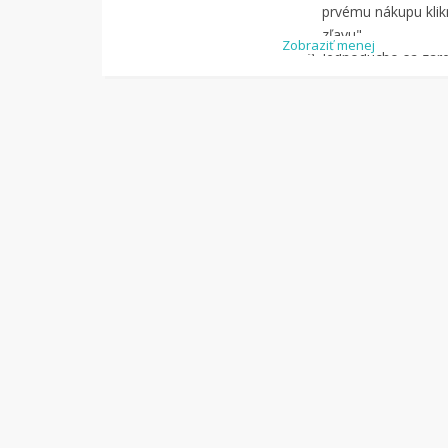
prvému nákupu klikn
zľavu".
Zobraziť menej
Jednoducho sa zareg
pomocou Facebook
Jednoducho si
náj
služby Tipli
(v pon
Kliknite na tlači
budete presmerova
zrealizujete
nákup
.
Hotovo!
Na vašom ú
koľko sa vám z náku
nákupu, si tieto p
vyplatiť na váš ban