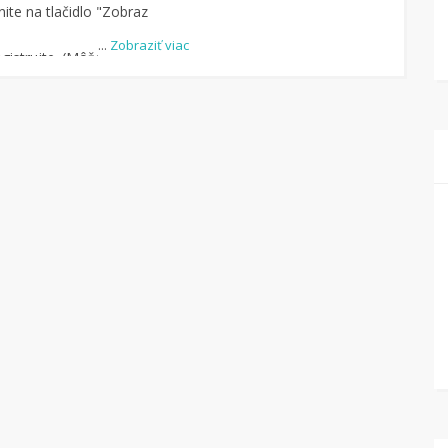
ite na tlačidlo "Zobraz
...
Zobraziť viac
istrujte. (Môžete aj
-u.)
dite obchod, pomocou
uke je cca 1 500 obchodov).
dlo „Nakupovať“.
(Následne
ný na stránku kde
čte na Tipli budete vidieť,
pu vrátilo. Po potvrdení
eniaze môžete dať hneď
kový účet.