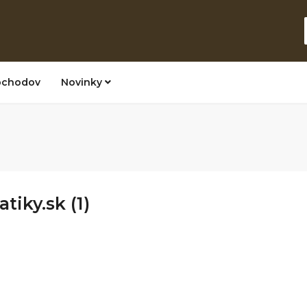
bchodov
Novinky
iky.sk (1)