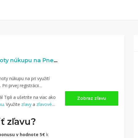
0% naspäť z hodnoty núkupu na Pneumatiky.sk
oty núkupu na pri využití
. Pri prvej registrácii
 Tipli a ušetrite na viac ako
Zobraz zľavu
ku
. Využite
zľavy
a
zľavové
ť zľavu?
bonusu v hodnote 5€
k