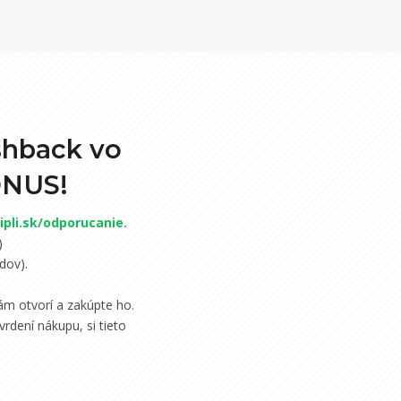
shback vo
ONUS!
pli.sk/odporucanie
.
)
dov).
m otvorí a zakúpte ho.
rdení nákupu, si tieto