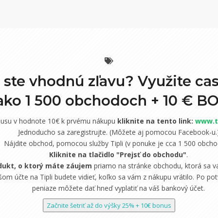
i ste vhodnú zľavu? Využite ca
 ako 1 500 obchodoch +
10 € B
nusu v hodnote 10€ k prvému nákupu
kliknite na tento link:
www.ti
Jednoducho sa zaregistrujte. (Môžete aj pomocou Facebook-u.
Nájdite obchod, pomocou služby Tipli (v ponuke je cca 1 500 obcho
Kliknite na tlačidlo "Prejsť do obchodu"
.
dukt, o ktorý máte záujem
priamo na stránke obchodu, ktorá sa vá
om účte na Tipli budete vidieť, koľko sa vám z nákupu vrátilo. Po potv
peniaze môžete dať hneď vyplatiť na váš bankový účet.
Začnite šetriť až do výšky 25% + 10€ bonus