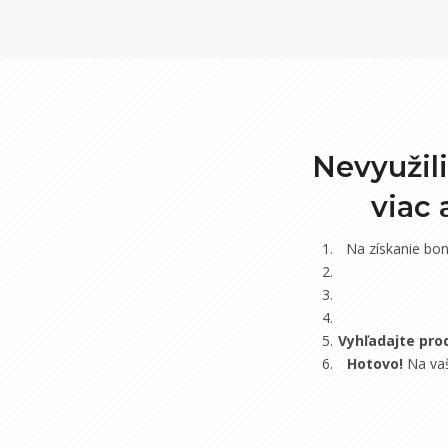
Nevyužil
viac
Na získanie bo
Vyhľadajte pro
Hotovo!
Na vaš